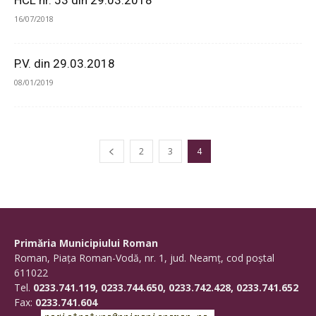
HCL nr. 53 din 29.03.2018
16/07/2018
P.V. din 29.03.2018
08/01/2019
2
3
4
Primăria Municipiului Roman
Roman, Piaţa Roman-Vodă, nr. 1, jud. Neamţ, cod poştal
611022
Tel.
0233.741.119, 0233.744.650, 0233.742.428, 0233.741.652
Fax:
0233.741.604