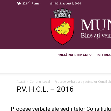
C
20.8
sâmbătă, august 8, 2026
Roman
PRIMĂRIA ROMAN
INFORMA
Acasă
Consiliul Local
Procese verbale ale şedinţelor Consiliul
P.V. H.C.L. – 2016
Procese verbale ale şedinţelor Consiliulu