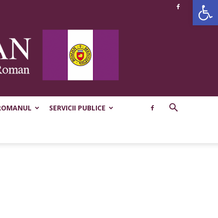
Deschide b
ROMANUL
SERVICII PUBLICE