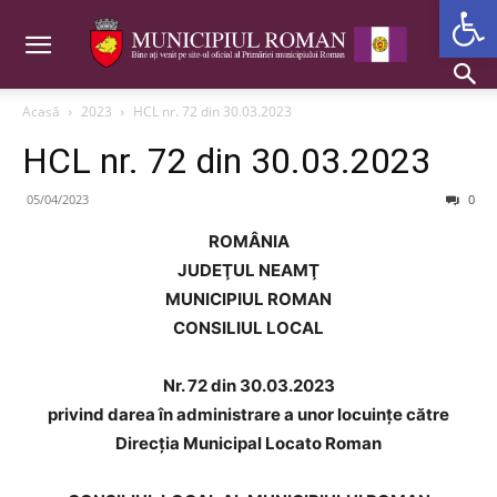
Deschide b
Acasă
2023
HCL nr. 72 din 30.03.2023
HCL nr. 72 din 30.03.2023
05/04/2023
0
ROMÂNIA
JUDEŢUL NEAMŢ
MUNICIPIUL ROMAN
CONSILIUL LOCAL
Nr. 72 din 30.03.2023
privind
darea în administrare a unor locuințe către
Direcția Municipal Locato Roman