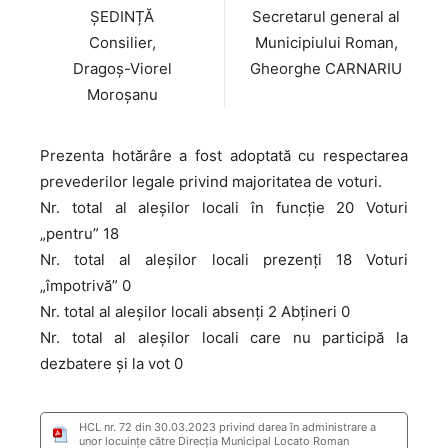
ȘEDINȚĂ
Secretarul general al
Consilier,
Municipiului Roman,
Dragoș-Viorel
Gheorghe CARNARIU
Moroșanu
Prezenta hotărâre a fost adoptată cu respectarea
prevederilor legale privind majoritatea de voturi.
Nr. total al aleșilor locali în funcție 20 Voturi
„pentru” 18
Nr. total al aleșilor locali prezenți 18 Voturi
„împotrivă” 0
Nr. total al aleșilor locali absenți 2 Abțineri 0
Nr. total al aleșilor locali care nu participă la
dezbatere și la vot 0
HCL nr. 72 din 30.03.2023 privind darea în administrare a
unor locuințe către Direcția Municipal Locato Roman