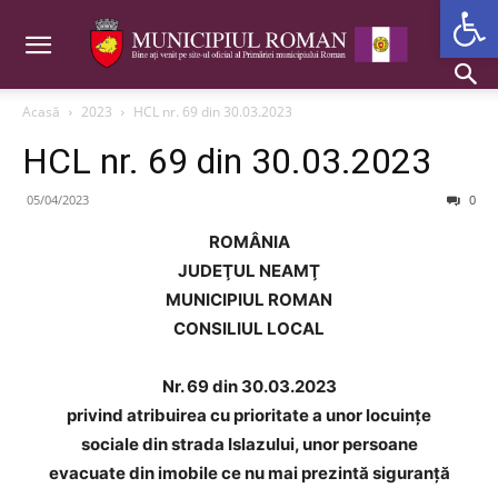
Deschide b
Acasă
2023
HCL nr. 69 din 30.03.2023
HCL nr. 69 din 30.03.2023
05/04/2023
0
ROMÂNIA
JUDEŢUL NEAMŢ
MUNICIPIUL ROMAN
CONSILIUL LOCAL
Nr. 69 din 30.03.2023
privind atribuirea cu prioritate a unor locuințe
sociale din strada Islazului, unor persoane
evacuate din imobile ce nu mai prezintă siguranță