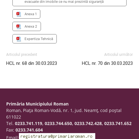
evacuate din imobile ce nu mai prezintă siguranță
Anexa 1
Anexa 2
Expertiza Tehnică
Articolul precedent
Articolul următor
HCL nr. 68 din 30.03.2023
HCL nr. 70 din 30.03.2023
Primăria Municipiului Roman
Roman, Piaţa Roman-Vodă, nr. 1, jud. Neamţ, cod poştal
611022
Tel.
0233.741.119, 0233.744.650, 0233.742.428, 0233.741.652
Fax:
0233.741.604
Email: