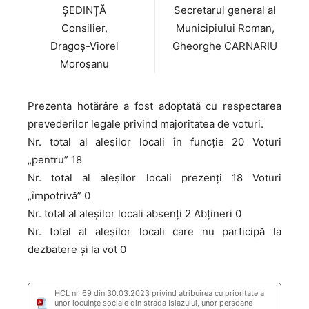
ȘEDINȚĂ
Secretarul general al
Consilier,
Municipiului Roman,
Dragoș-Viorel
Gheorghe CARNARIU
Moroșanu
Prezenta hotărâre a fost adoptată cu respectarea
prevederilor legale privind majoritatea de voturi.
Nr. total al aleșilor locali în funcție 20 Voturi
„pentru” 18
Nr. total al aleșilor locali prezenți 18 Voturi
„împotrivă” 0
Nr. total al aleșilor locali absenți 2 Abțineri 0
Nr. total al aleșilor locali care nu participă la
dezbatere și la vot 0
HCL nr. 69 din 30.03.2023 privind atribuirea cu prioritate a
unor locuințe sociale din strada Islazului, unor persoane