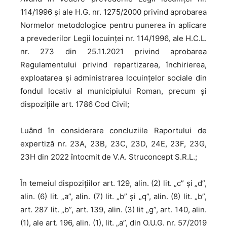
114/1996 și ale H.G. nr. 1275/2000 privind aprobarea
Normelor metodologice pentru punerea în aplicare
a prevederilor Legii locuinţei nr. 114/1996, ale H.C.L.
nr. 273 din 25.11.2021 privind aprobarea
Regulamentului privind repartizarea, închirierea,
exploatarea și administrarea locuințelor sociale din
fondul locativ al municipiului Roman, precum și
dispozițiile art. 1786 Cod Civil;
Luând în considerare concluziile Raportului de
expertiză nr. 23A, 23B, 23C, 23D, 24E, 23F, 23G,
23H din 2022 întocmit de V.A. Struconcept S.R.L.;
În temeiul dispozițiilor art. 129, alin. (2) lit. „c” și „d”,
alin. (6) lit. „a”, alin. (7) lit. „b” și „q”, alin. (8) lit. „b”,
art. 287 lit. „b”, art. 139, alin. (3) lit „g”, art. 140, alin.
(1), ale art. 196, alin. (1), lit. „a”, din O.U.G. nr. 57/2019