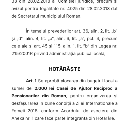
38 din 28.02.2018 al Comisiei juridice, precum şi
avizul pentru legalitate nr. 4025 din 28.02.2018 dat
de Secretarul municipiului Roman.
În
temeiul prevederilor art. 36, alin. 2, lit. „b”
și „d”, alin. 4, lit. „a”, alin. 6, lit. „a”, pct. 4, precum
cele ale şi art. 45 şi 115, alin. 1, lit. “b” din Legea nr.
215/2001R privind administraţia publică locală;
HOTĂRĂŞTE
Art. 1
Se aprobă alocarea din bugetul local a
sumei de
2.000 lei Casei de Ajutor Reciproc a
Pensionarilor din Roman
, pentru organizarea și
desfășurarea în bune condiții a Zilei Internaționale a
Femeii 2018, conform Acordului de asociere din
Anexa nr. 1 care face parte integrantă din Hotărâre.