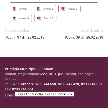
Anexa 1
Anexa 2
Anexa 3
Anexa 4
Anexa 5
Articolul precedent
Articolul următor
HCL nr. 37 din 28.02.2018
HCL nr. 39 din 28.02.2018
Primăria Municipiului Roman
Roman, Piaţa Roman-Vodă, nr. 1, jud. Neamţ, cod poştal
611022
Tel.
0233.741.119, 0233.744.650, 0233.742.428, 0233.741.652
Fax:
0233.741.604
Email: