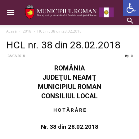
Deschide b
Acasă
2018
HCL nr. 38 din 28.02.2018
HCL nr. 38 din 28.02.2018
28/02/2018
0
ROMÂNIA
JUDEŢUL NEAMŢ
MUNICIPIUL ROMAN
CONSILIUL LOCAL
H O T Ă R Â R E
Nr. 38 din 28.02.2018