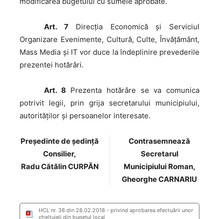
modificarea bugetului cu sumele aprobate.
Art. 7
Direcţia Economică și Serviciul
Organizare Evenimente, Cultură, Culte, Învățământ,
Mass Media și IT vor duce la îndeplinire prevederile
prezentei hotărâri.
Art. 8
Prezenta hotărâre se va comunica
potrivit legii, prin grija secretarului municipiului,
autorităţilor şi persoanelor interesate.
Preşedinte de şedinţă
Contrasemnează
Consilier,
Secretarul
Radu Cătălin CURPĂN
Municipiului Roman,
Gheorghe CARNARIU
HCL nr. 38 din 28.02.2018 - privind aprobarea efectuării unor
cheltuieli din bugetul local