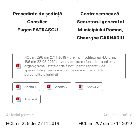
Preşedinte de şedinţă
Contrasemnează,
Consilier,
Secretarul general al
Eugen PATRAȘCU
Municipiului Roman,
Gheorghe CARNARIU
HCL nr. 296 din 27.11.2019 - privind modificarea H.C.L. nr.
186 din 22.08.2019 privind aprobarea funcţiilor publice, a
organigramei, statelor de funcţii pentru aparatul de
specialitate şi serviciile publice subordonate fără
personalitate juridică
Anexa 1
Anexa 2
Anexa 3
Anexa 4
Articolul precedent
Articolul următor
HCL nr. 295 din 27.11.2019
HCL nr. 297 din 27.11.2019