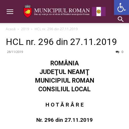
Deschide b
Acasă
2019
HCL nr. 296 din 27.11.2019
HCL nr. 296 din 27.11.2019
28/11/2019
0
ROMÂNIA
JUDEŢUL NEAMŢ
MUNICIPIUL ROMAN
CONSILIUL LOCAL
H O T Ă R Â R E
Nr. 296 din 27.11.2019