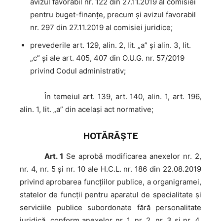
avizul favorabil nr. 122 din 27.11.2019 al comisiei
pentru buget-finanţe, precum și avizul favorabil
nr. 297 din 27.11.2019 al comisiei juridice;
prevederile art. 129, alin. 2, lit. „a” şi alin. 3, lit.
„c” și ale art. 405, 407 din O.U.G. nr. 57/2019
privind Codul administrativ;
În
temeiul art. 139, art. 140, alin. 1, art. 196,
alin. 1, lit. „a” din același act normative;
HOTĂRĂŞTE
Art. 1
Se aprobă modificarea anexelor nr. 2,
nr. 4, nr. 5 şi nr. 10 ale H.C.L. nr. 186 din 22.08.2019
privind aprobarea funcţiilor publice, a organigramei,
statelor de funcţii pentru aparatul de specialitate şi
serviciile publice subordonate fără personalitate
juridică, conform anexelor nr. 1, nr. 2, nr. 3 și nr. 4,