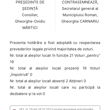
PREȘEDINTE DE
CONTRASEMNEAZĂ,
ȘEDINȚĂ
Secretarul general al
Consilier,
Municipiului Roman,
Gheorghe-Ovidiu
Gheorghe CARNARIU
MĂRTICI
Prezenta hotărâre a fost adoptată cu respectarea
prevederilor legale privind majoritatea de voturi.
Nr. total al aleșilor locali în funcție 21 Voturi „pentru”
19
Nr. total al aleșilor locali prezenți 19 Voturi
„împotrivă” 0
Nr. total al aleșilor locali absenți 2 Abțineri 0
Nr. total al aleșilor locali care nu participă la
dezbatere și la vot 0
HCL nr. 29 din 26.01.2023 privind aprobarea achiziționării