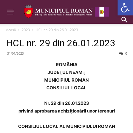
Deschide b
Acasă
2023
HCL nr. 29 din 26.01.2023
HCL nr. 29 din 26.01.2023
31/01/2023
0
ROMÂNIA
JUDEŢUL NEAMŢ
MUNICIPIUL ROMAN
CONSILIUL LOCAL
Nr. 29 din 26.01.2023
privind aprobarea achiziționării unor terenuri
CONSILIUL LOCAL AL MUNICIPIULUI ROMAN