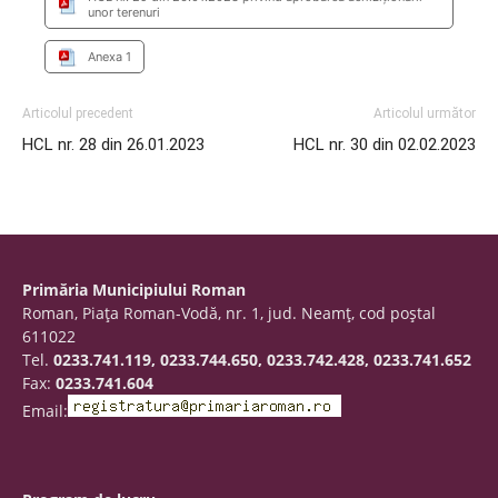
unor terenuri
Anexa 1
Articolul precedent
Articolul următor
HCL nr. 28 din 26.01.2023
HCL nr. 30 din 02.02.2023
Primăria Municipiului Roman
Roman, Piaţa Roman-Vodă, nr. 1, jud. Neamţ, cod poştal
611022
Tel.
0233.741.119, 0233.744.650, 0233.742.428, 0233.741.652
Fax:
0233.741.604
Email: