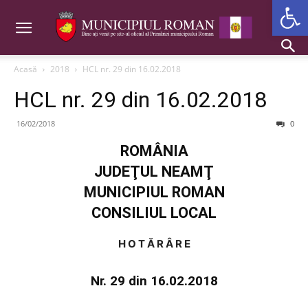
Deschide b
Acasă
2018
HCL nr. 29 din 16.02.2018
HCL nr. 29 din 16.02.2018
16/02/2018
0
ROMÂNIA
JUDEŢUL NEAMŢ
MUNICIPIUL ROMAN
CONSILIUL LOCAL
H O T Ă R Â R E
Nr. 29 din 16.02.2018