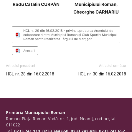
Radu Cătălin CURPĂN
Municipiului Roman,
Gheorghe CARNARIU
HCL nr. 29 din 16.02.2018 - privind aprobarea Acordului de
colaborare dintre Municipiul Roman şi Club Sportiv Municipal
Roman pentru realizarea Târgului de Mărţişor
Anexa 1
Articolul precedent
Articolul următor
HCL nr. 28 din 16.02.2018
HCL nr. 30 din 16.02.2018
Primăria Municipiului Roman
Roman, Piaţa Roman-Vodă, nr. 1, jud. Neamţ, cod poştal
611022
Tel.
0233.741.119, 0233.744.650, 0233.742.428, 0233.741.652