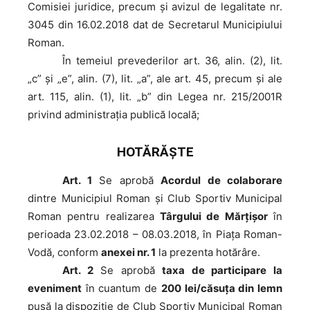
Comisiei juridice, precum şi avizul de legalitate nr.
3045 din 16.02.2018 dat de Secretarul Municipiului
Roman.
În
temeiul prevederilor art. 36, alin. (2), lit.
„c” şi „e”, alin. (7), lit. „a”, ale art. 45, precum şi ale
art. 115, alin. (1), lit. „b” din Legea nr. 215/2001R
privind administraţia publică locală;
HOTĂRĂŞTE
Art. 1
Se aprobă
Acordul de colaborare
dintre Municipiul Roman şi Club Sportiv Municipal
Roman pentru realizarea
Târgului de Mărţişor
în
perioada 23.02.2018 – 08.03.2018, în Piața Roman-
Vodă, conform
anexei nr. 1
la prezenta hotărâre.
Art. 2
Se aprobă
taxa de participare la
eveniment
în cuantum de
200 lei/căsuţa din lemn
pusă la dispoziție de Club Sportiv Municipal Roman