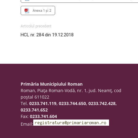
Anexa 1 și 2
Articolul precedent
HCL nr. 284 din 19.12.2018
Primăria Municipiului Roman
Roman, Piaţa Roman-Vodă, nr. 1, jud. Neamţ, cod
poştal 611022
Tel.
0233.741.119, 0233.744.650, 0233.742.428,
0233.741.652
Fax:
0233.741.604
Email: