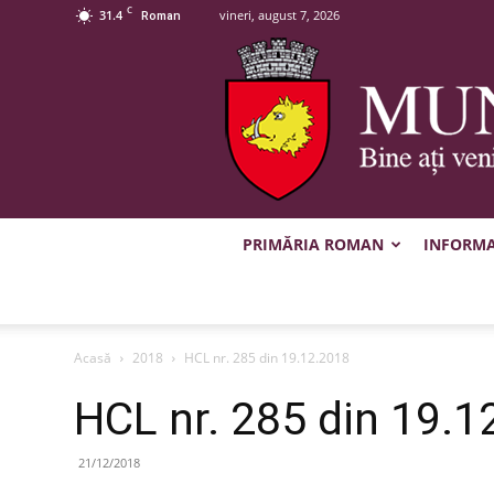
C
31.4
vineri, august 7, 2026
Roman
PRIMĂRIA ROMAN
INFORMAȚ
Acasă
2018
HCL nr. 285 din 19.12.2018
HCL nr. 285 din 19.1
21/12/2018