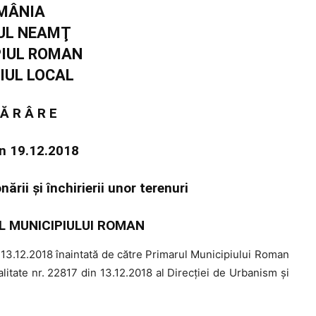
MÂNIA
UL NEAMŢ
PIUL ROMAN
IUL LOCAL
 Ă R Â R E
in 19.12.2018
rii şi închirierii unor terenuri
L MUNICIPIULUI ROMAN
13.12.2018 înaintată de către Primarul Municipiului Roman
litate nr. 22817 din 13.12.2018 al Direcţiei de Urbanism şi