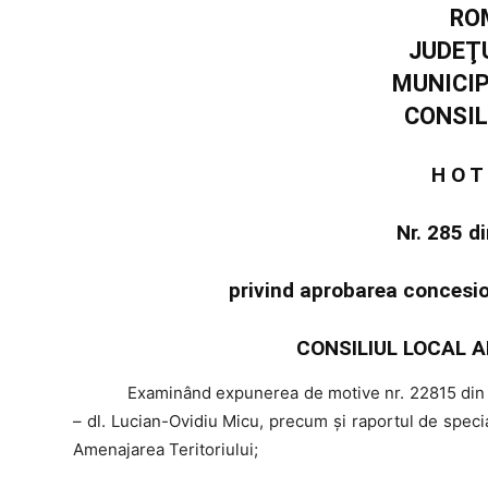
RO
JUDEŢ
MUNICI
CONSIL
H O T
Nr. 285 d
privind aprobarea concesionă
CONSILIUL LOCAL A
Examinând
expunerea de motive nr. 22815 din 
– dl. Lucian-Ovidiu Micu, precum şi raportul de specia
Amenajarea Teritoriului;