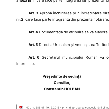
anexa nr. 1
, care face parte integrantă din prezenta ho
Art. 3
Aprobă închirierea prin încredinţare direc
nr. 2
, care face parte integrantă din prezenta hotărâre
Art. 4
Documentaţia de atribuire se va elabora î
Art. 5
Direcţia Urbanism şi Amenajarea Teritoriu
Art. 6
Secretarul municipiului Roman va com
interesate.
Preşedinte de şedinţă
Consilier,
Constantin HOLBAN
HCL nr. 285 din 19.12.2018 - privind aprobarea concesionării şi înch