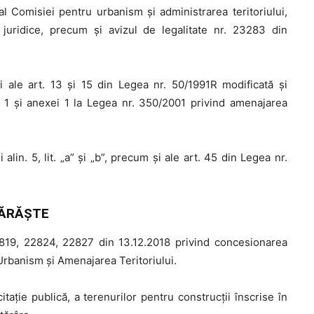
al Comisiei pentru urbanism şi administrarea teritoriului,
 juridice, precum şi avizul de legalitate nr. 23283 din
i ale art. 13 şi 15 din Legea nr. 50/1991R modificată şi
lin. 1 şi anexei 1 la Legea nr. 350/2001 privind amenajarea
și alin. 5, lit. „a” şi „b”, precum şi ale art. 45 din Legea nr.
ĂRĂŞTE
2819, 22824, 22827 din 13.12.2018 privind concesionarea
 Urbanism şi Amenajarea Teritoriului.
taţie publică, a terenurilor pentru construcţii înscrise în