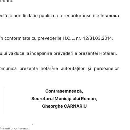
tărâre.
tă si prin licitatie publica a terenurilor înscrise în
anexa
.
n conformitate cu prevederile H.C.L. nr. 42/31.03.2014.
lui va duce la îndeplinire prevederile prezentei Hotărâri.
unica prezenta hotărâre autorităţilor şi persoanelor
Contrasemnează,
Secretarul Municipiului Roman,
Gheorghe CARNARIU
irierii unor terenuri