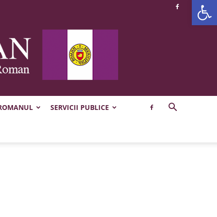
Deschide b
 ROMANUL
SERVICII PUBLICE