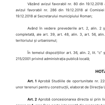
Văzând
avizul favorabil nr. 80 din 19.12.2018 
avizul favorabil nr. 286 din 19.12.2018 al Comisiei
19.12.2018 al Secretarului municipiului Roman;
Având
în vedere prevederile art. 2, alin. 2 ş
completată, ale art. 39, art. 48, alin. 3, art. 56, a
teritoriului şi urbanismul;
În
temeiul dispoziţiilor art. 36, alin. 2, lit. “c” 
215/2001 privind administraţia publică locală;
HOT
Art. 1
Aprobă Studiiile de oportunitate nr. 2
unor terenuri pentru construcţii, elaborat de Direcţia
Art. 2
Aprobă concesionarea directa si prin lici