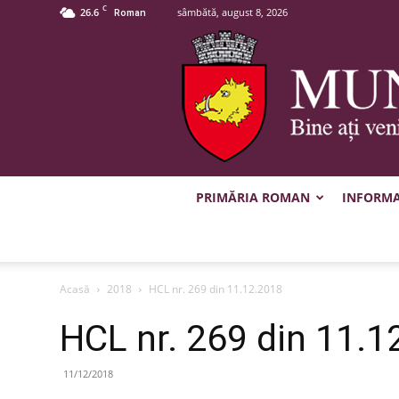
C
26.6
sâmbătă, august 8, 2026
Roman
PRIMĂRIA ROMAN
INFORMAȚ
Acasă
2018
HCL nr. 269 din 11.12.2018
HCL nr. 269 din 11.1
11/12/2018