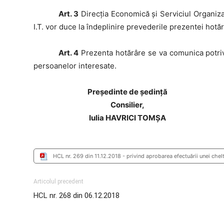
Art. 3
Direcţia Economică și Serviciul Organiz
I.T. vor duce la îndeplinire prevederile prezentei hotăr
Art. 4
Prezenta hotărâre se va comunica potrivit 
persoanelor interesate.
Preşedinte de şedinţă
Consilier,
Iulia HAVRICI TOMȘA
HCL nr. 269 din 11.12.2018 - privind aprobarea efectuării unei chelt
Articolul precedent
HCL nr. 268 din 06.12.2018