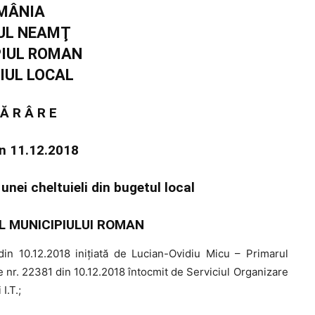
MÂNIA
UL NEAMŢ
PIUL ROMAN
IUL LOCAL
 Ă R Â R E
in 11.12.2018
unei cheltuieli din bugetul local
L MUNICIPIULUI ROMAN
n 10.12.2018 iniţiată de Lucian-Ovidiu Micu – Primarul
e nr. 22381 din 10.12.2018 întocmit de Serviciul Organizare
I.T.;