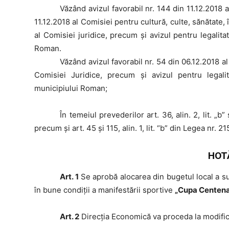
Văzând
avizul favorabil nr. 144 din 11.12.2018 
11.12.2018 al Comisiei pentru cultură, culte, sănătate, 
al Comisiei juridice, precum şi avizul pentru legalit
Roman.
Văzând
avizul favorabil nr. 54 din 06.12.2018 a
Comisiei Juridice, precum şi avizul pentru legali
municipiului Roman;
În
temeiul prevederilor art. 36, alin. 2, lit. „b” și „d
precum şi art. 45 şi 115, alin. 1, lit. “b” din Legea nr. 
HOT
Art. 1
Se aprobă alocarea din bugetul local a 
în bune condiții a manifestării sportive
„Cupa Centena
Art. 2
Direcţia Economică va proceda la modifi