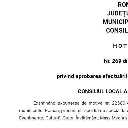
RO
JUDEŢ
MUNICI
CONSIL
H O T
Nr. 269 d
privind aprobarea efectuării 
CONSILIUL LOCAL A
Examinând
expunerea de motive nr. 22380 di
municipiului Roman, precum şi raportul de specialitat
Evenimente, Cultură, Culte, Învățământ, Mass Media și 