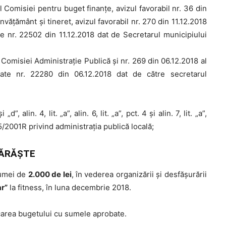
al Comisiei pentru buget finanţe, avizul favorabil nr. 36 din
învăţământ şi tineret, avizul favorabil nr. 270 din 11.12.2018
ate nr. 22502 din 11.12.2018 dat de Secretarul municipiului
l Comisiei Administraţie Publică şi nr. 269 din 06.12.2018 al
tate nr. 22280 din 06.12.2018 dat de către secretarul
”, alin. 4, lit. „a”, alin. 6, lit. „a”, pct. 4 și alin. 7, lit. „a”,
215/2001R privind administraţia publică locală;
ĂRĂŞTE
sumei de
2.000 de lei
, în vederea organizării și desfășurării
r”
la fitness, în luna decembrie 2018.
carea bugetului cu sumele aprobate.