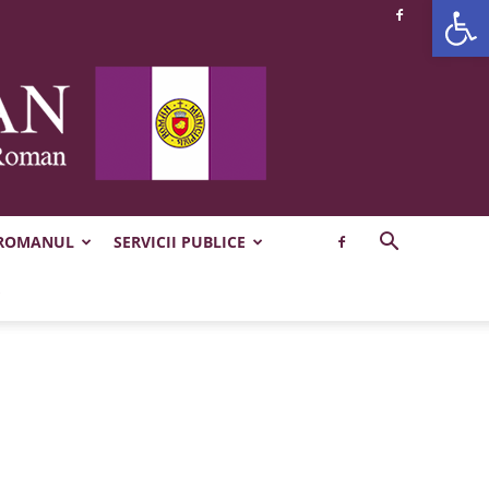
Deschide b
 ROMANUL
SERVICII PUBLICE