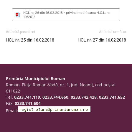
HCL nr. 26 din 16.02.2018 - privind modificarea H.C.L. nr.
19/2018
Articolul precedent
Articolul următor
HCL nr. 25 din 16.02.2018
HCL nr. 27 din 16.02.2018
Primăria Municipiului Roman
Roman, Piaţa Roman-Vodă, nr. 1, jud. Neamţ, cod poştal
611022
Tel.
0233.741.119, 0233.744.650, 0233.742.428, 0233.741.652
Fax:
0233.741.604
Email: