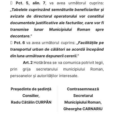

Pct. 5, alin. 7
, va avea următorul cuprins:
„Tabelele cuprinzând semnăturile beneficiarilor și
avizate de directorul operatorului vor constitui
documentele justificative ale facturilor, care vor fi
transmise lunar Municipiului Roman spre
decontare.”

Pct. 6
va avea următorul cuprins:
„Facilitățile pe
transportul urban de călători se acordă începând
din luna următoare depunerii cererii.”
Art. 2
Hotărârea se va comunica potrivit legii,
prin grija secretarului municipiului Roman,
persoanelor şi autorităţilor interesate.
Preşedinte de şedinţă
Contrasemnează
Consilier,
Secretarul
Radu Cătălin CURPĂN
Municipiului Roman,
Gheorghe CARNARIU