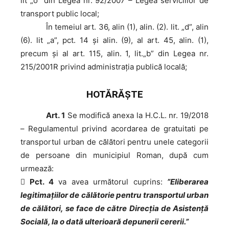
lit „o” din Legea nr. 92/2007 – Legea serviciilor de
transport public local;
În
temeiul art. 36, alin (1), alin. (2). lit. „d”, alin
(6). lit „a”, pct. 14 și alin. (9), al art. 45, alin. (1),
precum și al art. 115, alin. 1, lit.„b” din Legea nr.
215/2001R privind administraţia publică locală;
HOTĂRĂŞTE
Art. 1
Se modifică anexa la H.C.L. nr. 19/2018
– Regulamentul privind acordarea de gratuitati pe
transportul urban de călători pentru unele categorii
de persoane din municipiul Roman, după cum
urmează:

Pct. 4
va avea următorul cuprins:
”Eliberarea
legitimațiilor de călătorie pentru transportul urban
de călători, se face de către Direcţia de Asistenţă
Socială, la o dată ulterioară depunerii cererii.”