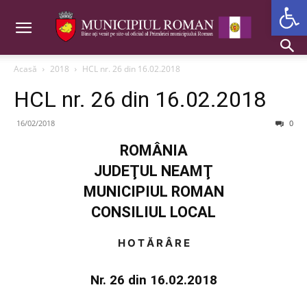
Deschide b
Acasă
2018
HCL nr. 26 din 16.02.2018
HCL nr. 26 din 16.02.2018
16/02/2018
0
ROMÂNIA
JUDEŢUL NEAMŢ
MUNICIPIUL ROMAN
CONSILIUL LOCAL
H O T Ă R Â R E
Nr. 26 din 16.02.2018