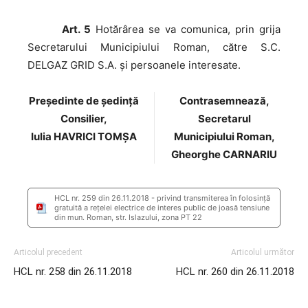
Art. 5
Hotărârea se va comunica, prin grija
Secretarului Municipiului Roman, către S.C.
DELGAZ GRID S.A. şi persoanele interesate.
Preşedinte de şedinţă
Contrasemnează,
Consilier,
Secretarul
Iulia HAVRICI TOMȘA
Municipiului Roman,
Gheorghe CARNARIU
HCL nr. 259 din 26.11.2018 - privind transmiterea în folosință
gratuită a rețelei electrice de interes public de joasă tensiune
din mun. Roman, str. Islazului, zona PT 22
Articolul precedent
Articolul următor
HCL nr. 258 din 26.11.2018
HCL nr. 260 din 26.11.2018