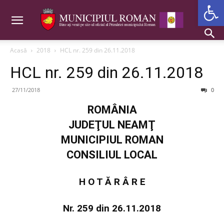
Deschide b
Acasă
2018
HCL nr. 259 din 26.11.2018
HCL nr. 259 din 26.11.2018
27/11/2018
0
ROMÂNIA
JUDEŢUL NEAMŢ
MUNICIPIUL ROMAN
CONSILIUL LOCAL
H O T Ă R Â R E
Nr. 259 din 26.11.2018