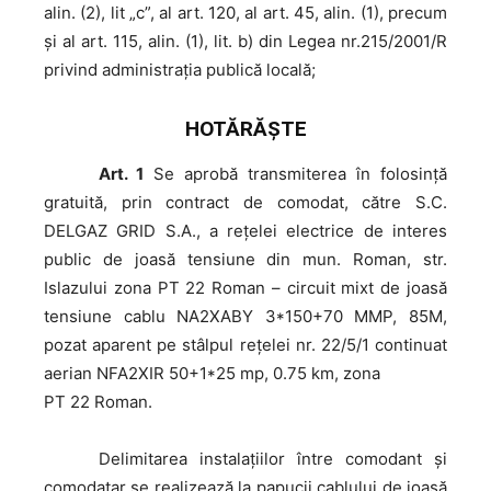
alin. (2), lit „c”, al art. 120, al art. 45, alin. (1), precum
și al art. 115, alin. (1), lit. b) din Legea nr.215/2001/R
privind administraţia publică locală;
HOTĂRĂŞTE
Art. 1
Se aprobă transmiterea în folosință
gratuită, prin contract de comodat, către S.C.
DELGAZ GRID S.A., a rețelei electrice de interes
public de joasă tensiune din mun. Roman, str.
Islazului zona PT 22 Roman – circuit mixt de joasă
tensiune cablu NA2XABY 3*150+70 MMP, 85M,
pozat aparent pe stâlpul rețelei nr. 22/5/1 continuat
aerian NFA2XIR 50+1*25 mp, 0.75 km, zona
PT 22 Roman.
Delimitarea
instalațiilor între comodant și
comodatar se realizează la papucii cablului de joasă