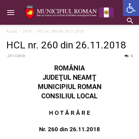
Deschide b
Acasă
2018
HCL nr. 260 din 26.11.2018
HCL nr. 260 din 26.11.2018
27/11/2018
0
ROMÂNIA
JUDEŢUL NEAMŢ
MUNICIPIUL ROMAN
CONSILIUL LOCAL
H O T Ă R Â R E
Nr. 260 din 26.11.2018