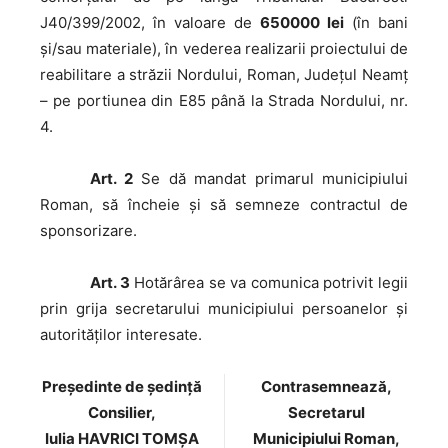
J40/399/2002, în valoare de
650000 lei
(în bani
și/sau materiale), în vederea realizarii proiectului de
reabilitare a străzii Nordului, Roman, Județul Neamț
– pe portiunea din E85 până la Strada Nordului, nr.
4.
Art. 2
Se dă mandat primarul municipiului
Roman, să încheie și să semneze contractul de
sponsorizare.
Art. 3
Hotărârea se va comunica potrivit legii
prin grija secretarului municipiului persoanelor şi
autorităţilor interesate.
Preşedinte de şedinţă
Contrasemnează,
Consilier,
Secretarul
Iulia HAVRICI TOMȘA
Municipiului Roman,