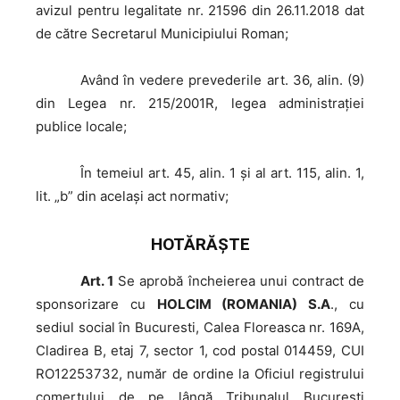
avizul pentru legalitate nr. 21596 din 26.11.2018 dat
de către Secretarul Municipiului Roman;
Având
în vedere prevederile art. 36, alin. (9)
din Legea nr. 215/2001R, legea administrației
publice locale;
În
temeiul art. 45, alin. 1 şi al art. 115, alin. 1,
lit. „b” din același act normativ;
HOTĂRĂŞTE
Art. 1
Se aprobă încheierea unui contract de
sponsorizare cu
HOLCIM (ROMANIA) S.A
., cu
sediul social în Bucuresti, Calea Floreasca nr. 169A,
Cladirea B, etaj 7, sector 1, cod postal 014459, CUI
RO12253732, număr de ordine la Oficiul registrului
comerțului de pe lângă Tribunalul Bucuresti