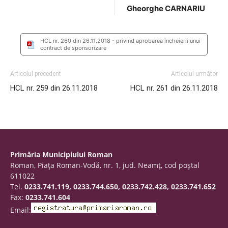
Gheorghe CARNARIU
HCL nr. 260 din 26.11.2018 - privind aprobarea încheierii unui
contract de sponsorizare
Articolul precedent
Articolul următor
HCL nr. 259 din 26.11.2018
HCL nr. 261 din 26.11.2018
Primăria Municipiului Roman
Roman, Piaţa Roman-Vodă, nr. 1, jud. Neamţ, cod poştal
611022
Tel.
0233.741.119, 0233.744.650, 0233.742.428, 0233.741.652
Fax:
0233.741.604
Email: