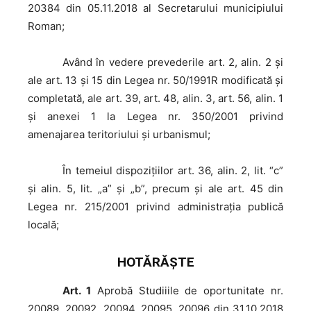
20384 din 05.11.2018 al Secretarului municipiului
Roman;
Având
în vedere prevederile art. 2, alin. 2 şi
ale art. 13 şi 15 din Legea nr. 50/1991R modificată şi
completată, ale art. 39, art. 48, alin. 3, art. 56, alin. 1
şi anexei 1 la Legea nr. 350/2001 privind
amenajarea teritoriului şi urbanismul;
În
temeiul dispoziţiilor art. 36, alin. 2, lit. “c”
și alin. 5, lit. „a” şi „b”, precum şi ale art. 45 din
Legea nr. 215/2001 privind administraţia publică
locală;
HOTĂRĂŞTE
Art. 1
Aprobă Studiiile de oportunitate nr.
20089, 20092, 20094, 20095, 20096 din 31.10.2018