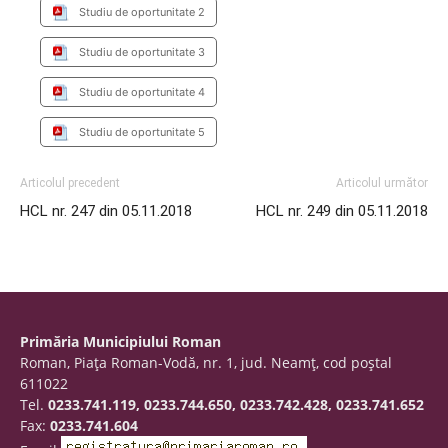
Studiu de oportunitate 2
Studiu de oportunitate 3
Studiu de oportunitate 4
Studiu de oportunitate 5
Articolul precedent
Articolul următor
HCL nr. 247 din 05.11.2018
HCL nr. 249 din 05.11.2018
Primăria Municipiului Roman
Roman, Piaţa Roman-Vodă, nr. 1, jud. Neamţ, cod poştal
611022
Tel.
0233.741.119, 0233.744.650, 0233.742.428, 0233.741.652
Fax:
0233.741.604