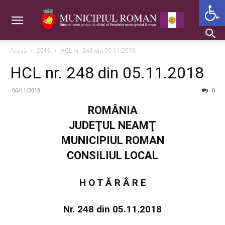
Deschide b
Acasă
2018
HCL nr. 248 din 05.11.2018
HCL nr. 248 din 05.11.2018
06/11/2018
0
ROMÂNIA
JUDEŢUL NEAMŢ
MUNICIPIUL ROMAN
CONSILIUL LOCAL
H O T Ă R Â R E
Nr. 248 din 05.11.2018