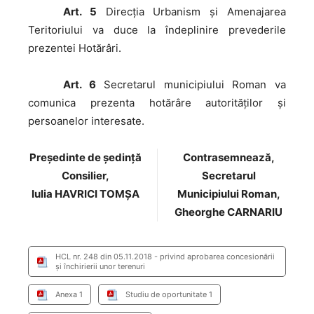
Art. 5
Direcţia Urbanism şi Amenajarea
Teritoriului va duce la îndeplinire prevederile
prezentei Hotărâri.
Art. 6
Secretarul municipiului Roman va
comunica prezenta hotărâre autorităţilor şi
persoanelor interesate.
Preşedinte de şedinţă
Contrasemnează,
Consilier,
Secretarul
Iulia HAVRICI TOMȘA
Municipiului Roman,
Gheorghe CARNARIU
HCL nr. 248 din 05.11.2018 - privind aprobarea concesionării
şi închirierii unor terenuri
Anexa 1
Studiu de oportunitate 1