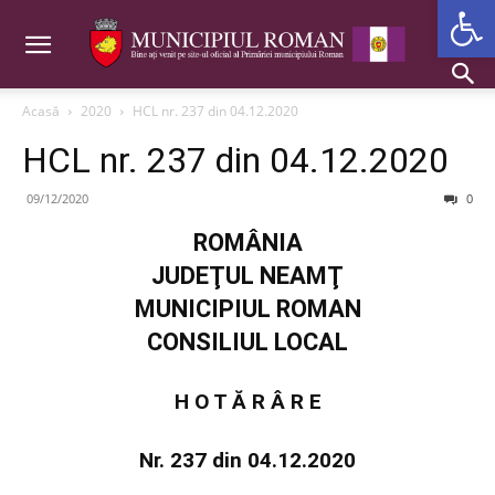
Deschide b
Acasă
2020
HCL nr. 237 din 04.12.2020
HCL nr. 237 din 04.12.2020
09/12/2020
0
ROMÂNIA
JUDEŢUL NEAMŢ
MUNICIPIUL ROMAN
CONSILIUL LOCAL
H O T Ă R Â R E
Nr. 237 din 04.12.2020