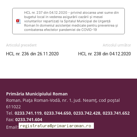
HCL nr. 237 din 04.12.2020 - privind alocarea unei sume din
bugetul local in vederea asigurării cazării și mesei
voluntarilor repartizați la Spitalul Municipal de Urgență
Roman în domeniul asistenței medicale pentru prevenirea și
combaterea efectelor pandemiei de COVID-19
Articolul precedent
Articolul următor
HCL nr. 236 din 26.11.2020
HCL nr. 238 din 04.12.2020
Primăria Municipiului Roman
Roman, Piaţa Roman-Vodă, nr. 1, jud. Neamţ, cod poştal
611022
Tel.
0233.741.119, 0233.744.650, 0233.742.428, 0233.741.652
Fax:
0233.741.604
Email: