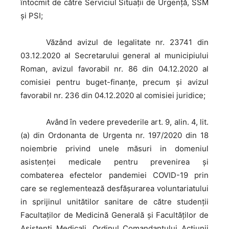
întocmit de către Serviciul Situaţii de Urgenţă, SSM
şi PSI;
Văzând
avizul de legalitate nr. 23741 din
03.12.2020 al Secretarului general al municipiului
Roman, avizul favorabil nr. 86 din 04.12.2020 al
comisiei pentru buget-finanțe, precum și avizul
favorabil nr. 236 din 04.12.2020 al comisiei juridice;
Având
în vedere prevederile art. 9, alin. 4, lit.
(a) din Ordonanta de Urgenta nr. 197/2020 din 18
noiembrie privind unele măsuri in domeniul
asistenței medicale pentru prevenirea și
combaterea efectelor pandemiei COVID-19 prin
care se reglementează desfășurarea voluntariatului
in sprijinul unitătilor sanitare de către studenții
Facultaților de Medicină Generală și Facultăților de
Asistenți Medicali, Ordinul Comandantului Acțiunii