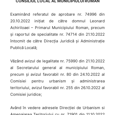
CONSILIUL LOCAL AL MUNICIPIULUI ROMAN
Examinând referatul de aprobare nr. 74996 din
20.10.2022 inițiat de către domnul Leonard
Achiriloaei – Primarul Municipiului Roman, precum
şi raportul de specialitate nr. 74714 din 21.10.2022
întocmit de către Direcția Juridică și Administraţie
Publică Locală;
Văzând avizul de legalitate nr. 75990 din 21.10.2022
al Secretarului general al municipiului Roman,
precum și avizul favorabil nr. 80 din 24.10.2022 al
Comisiei pentru urbanism şi administrarea
teritoriului, avizul favorabil nr. 255 din 26.10.2022 al
Comisiei juridice;
Având în vedere adresele Direcției de Urbanism si
Amenajarea Teritoriului cu nr. 71901 din 11.10.2022