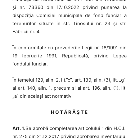
și nr. 73360 din 17.10.2022 privind punerea la
dispoziția Comisiei municipale de fond funciar a
terenurilor situate în str. Tinosului nr. 23 și str.
Fabricii nr. 4.
În conformitate cu prevederile Legii nr. 18/1991 din
19 februarie 1991, Republicată, privind Legea
fondului funciar.
În temeiul 129, alin. 2, lit.”c”, art. 139, alin. (3), lit. „g”,
al art. 140, alin. 1, precum și al art. 196, alin. (1), lit.
„a” din același act normativ;
H O T Ă R Ă Ş T E
Art. 1.
Se aprobă completarea articolului 1 din H.C.L.
nr. 275 din 21.12.2017 privind aprobarea inventarului