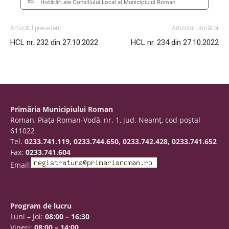
Hotărâri ale Consiliului Local al Municipiului Roman
Articolul precedent
Articolul următor
HCL nr. 232 din 27.10.2022
HCL nr. 234 din 27.10.2022
Primăria Municipiului Roman
Roman, Piaţa Roman-Vodă, nr. 1, jud. Neamţ, cod poştal
611022
Tel.
0233.741.119, 0233.744.650, 0233.742.428, 0233.741.652
Fax:
0233.741.604
Email:
Program de lucru
Luni – Joi:
08:00 – 16:30
Vineri:
08:00 – 14:00