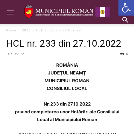
Deschide b
Acasă
2022
HCL nr. 233 din 27.10.2022
HCL nr. 233 din 27.10.2022
31/10/2022
0
ROMÂNIA
JUDEŢUL NEAMŢ
MUNICIPIUL ROMAN
CONSILIUL LOCAL
Nr. 233 din 27.10.2022
privind completarea unor Hotărâri ale Consiliului
Local al Municipiului Roman