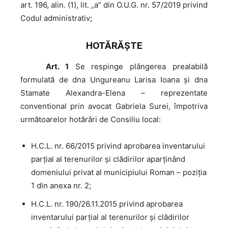
art. 196, alin. (1), lit. „a” din O.U.G. nr. 57/2019 privind
Codul administrativ;
HOTĂRĂŞTE
Art. 1
Se respinge plângerea prealabilă
formulată de dna Ungureanu Larisa Ioana și dna
Stamate Alexandra-Elena – reprezentate
conventional prin avocat Gabriela Surei, împotriva
următoarelor hotărâri de Consiliu local:
H.C.L. nr. 66/2015 privind aprobarea inventarului
parţial al terenurilor şi clădirilor aparţinând
domeniului privat al municipiului Roman – poziția
1 din anexa nr. 2;
H.C.L. nr. 190/26.11.2015 privind aprobarea
inventarului parţial al terenurilor şi clădirilor