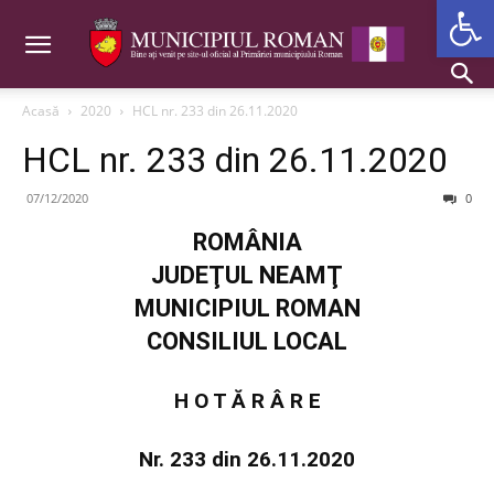
Deschide b
Acasă
2020
HCL nr. 233 din 26.11.2020
HCL nr. 233 din 26.11.2020
07/12/2020
0
ROMÂNIA
JUDEŢUL NEAMŢ
MUNICIPIUL ROMAN
CONSILIUL LOCAL
H O T Ă R Â R E
Nr. 233 din 26.11.2020