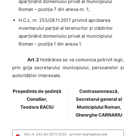
aparţinând domeniului privat al municipiului
Roman – poziția 7 din anexa nr. 1;
H.C.L. nr. 253/28.11.2017 privind aprobarea
inventarului parţial al terenurilor şi clădirilor
aparţinând domeniului privat al municipiului
Roman – poziția 1 din anexa 1.
Art. 2
Hotărârea se va comunica potrivit legii,
prin grija secretarului municipiului, persoanelor şi
autorităţilor interesate.
Preşedinte de şedinţă
Contrasemnează,
Consilier,
Secretarul general al
Teodora BACIU
Municipiului Roman,
Gheorghe CARNARIU
HCL nr. 233 din 26.11.2020 - privind respingerea unei