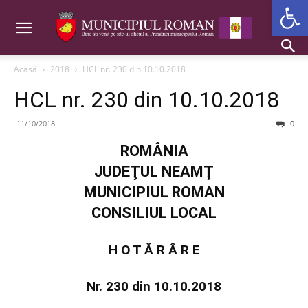
Deschide b
Acasă
2018
HCL nr. 230 din 10.10.2018
HCL nr. 230 din 10.10.2018
11/10/2018
0
ROMÂNIA
JUDEŢUL NEAMŢ
MUNICIPIUL ROMAN
CONSILIUL LOCAL
H O T Ă R Â R E
Nr. 230 din 10.10.2018