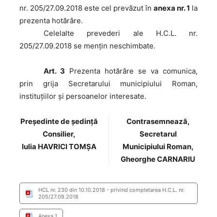
nr. 205/27.09.2018 este cel prevăzut în
anexa nr. 1
la
prezenta hotărâre.
Celelalte
prevederi ale H.C.L. nr.
205/27.09.2018 se menţin neschimbate.
Art. 3
Prezenta hotărâre se va comunica,
prin grija Secretarului municipiului Roman,
instituţiilor şi persoanelor interesate.
Preşedinte de şedinţă
Contrasemnează,
Consilier,
Secretarul
Iulia HAVRICI TOMȘA
Municipiului Roman,
Gheorghe CARNARIU
HCL nr. 230 din 10.10.2018 - privind completarea H.C.L. nr.
205/27.09.2018
Anexa 1