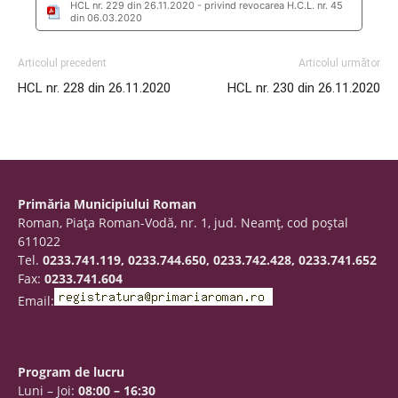
HCL nr. 229 din 26.11.2020 - privind revocarea H.C.L. nr. 45
din 06.03.2020
Articolul precedent
Articolul următor
HCL nr. 228 din 26.11.2020
HCL nr. 230 din 26.11.2020
Primăria Municipiului Roman
Roman, Piaţa Roman-Vodă, nr. 1, jud. Neamţ, cod poştal
611022
Tel.
0233.741.119, 0233.744.650, 0233.742.428, 0233.741.652
Fax:
0233.741.604
Email:
Program de lucru
Luni – Joi:
08:00 – 16:30