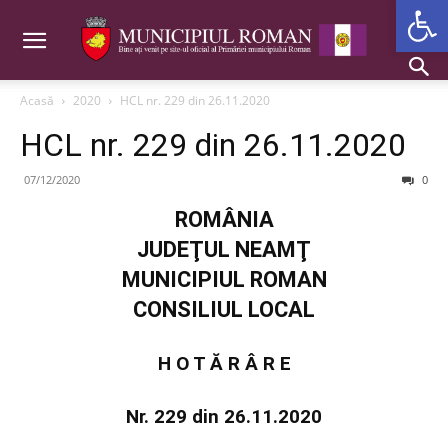
Deschide b
Acasă
2020
HCL nr. 229 din 26.11.2020
HCL nr. 229 din 26.11.2020
07/12/2020
0
ROMÂNIA
JUDEŢUL NEAMŢ
MUNICIPIUL ROMAN
CONSILIUL LOCAL
H O T Ă R Â R E
Nr. 229 din 26.11.2020