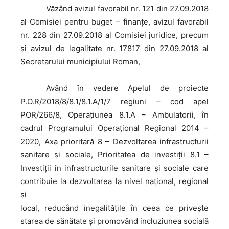
Văzând
avizul favorabil nr. 121 din 27.09.2018
al Comisiei pentru buget – finanţe, avizul favorabil
nr. 228 din 27.09.2018 al Comisiei juridice, precum
şi avizul de legalitate nr. 17817 din 27.09.2018 al
Secretarului municipiului Roman,
Având
în vedere Apelul de proiecte
P.O.R/2018/8/8.1/8.1.A/1/7 regiuni – cod apel
POR/266/8, Operațiunea 8.1.A – Ambulatorii, în
cadrul Programului Operaţional Regional 2014 –
2020, Axa prioritară 8 – Dezvoltarea infrastructurii
sanitare şi sociale, Prioritatea de investiții 8.1 –
Investiţii în infrastructurile sanitare şi sociale care
contribuie la dezvoltarea la nivel naţional, regional
şi
local, reducând inegalităţile în ceea ce priveşte
starea de sănătate şi promovând incluziunea socială