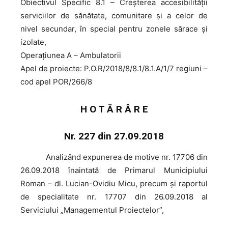
Obiectivul Specific 8.1 – Creșterea accesibilității
serviciilor de sănătate, comunitare și a celor de
nivel secundar, în special pentru zonele sărace și
izolate,
Operațiunea A – Ambulatorii
Apel de proiecte: P.O.R/2018/8/8.1/8.1.A/1/7 regiuni –
cod apel POR/266/8
H O T Ă R Â R E
Nr. 227 din 27.09.2018
Analizând
expunerea de motive nr. 17706 din
26.09.2018 înaintată de Primarul Municipiului
Roman – dl. Lucian-Ovidiu Micu, precum şi raportul
de specialitate nr. 17707 din 26.09.2018 al
Serviciului „Managementul Proiectelor”,