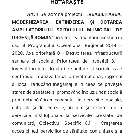
HOTĂRĂŞTE
Art. 1
Se aprobă proiectul:
„REABILITAREA,
MODERNIZAREA, EXTINDEREA ŞI DOTAREA
AMBULATORIULUI SPITALULUI MUNICIPAL DE
URGENŢĂ ROMAN”
, în vederea finanţării acestuia în
cadrul Programului Operaţional Regional 2014 –
2020, Axa prioritară 8 – Dezvoltarea infrastructurii
sanitare şi sociale, Prioritatea de investiții 8.1 –
Investiţii în infrastructurile sanitare şi sociale care
contribuie la dezvoltarea la nivel naţional, regional
şi local, reducând inegalităţile în ceea ce priveşte
starea de sănătate şi promovând incluziunea socială
prin îmbunătăţirea accesului la serviciile sociale,
culturale și de recreere, precum și trecerea de la
serviciile instituționale la serviciile prestate de
comunități, Obiectivul Specific 8.1 – Creșterea
accesibilității serviciilor de sănătate, comunitare și a