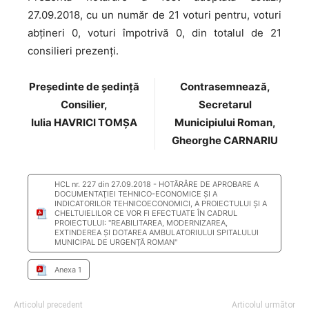
27.09.2018, cu un număr de 21 voturi pentru, voturi
abţineri 0, voturi împotrivă 0, din totalul de 21
consilieri prezenţi.
Preşedinte de şedinţă
Contrasemnează,
Consilier,
Secretarul
Iulia HAVRICI TOMȘA
Municipiului Roman,
Gheorghe CARNARIU
HCL nr. 227 din 27.09.2018 - HOTĂRÂRE DE APROBARE A
DOCUMENTAŢIEI TEHNICO-ECONOMICE ŞI A
INDICATORILOR TEHNICOECONOMICI, A PROIECTULUI ŞI A
CHELTUIELILOR CE VOR FI EFECTUATE ÎN CADRUL
PROIECTULUI: "REABILITAREA, MODERNIZAREA,
EXTINDEREA ŞI DOTAREA AMBULATORIULUI SPITALULUI
MUNICIPAL DE URGENŢĂ ROMAN"
Anexa 1
Articolul precedent
Articolul următor