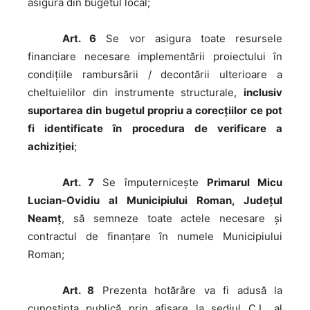
asigura din bugetul local;
Art. 6
Se vor asigura toate resursele
financiare necesare implementării proiectului în
condiţiile rambursării / decontării ulterioare a
cheltuielilor din instrumente structurale,
inclusiv
suportarea din bugetul propriu a corecţiilor ce pot
fi identificate în procedura de verificare a
achiziţiei
;
Art. 7
Se împuterniceşte
Primarul Micu
Lucian-Ovidiu al Municipiului Roman, Judeţul
Neamţ
, să semneze toate actele necesare şi
contractul de finanţare în numele Municipiului
Roman;
Art. 8
Prezenta hotărâre va fi adusă la
cunoştinţa publică prin afişare la sediul C.L. al