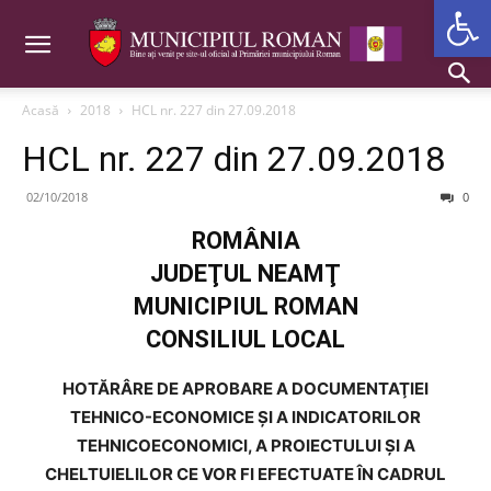
Deschide b
Acasă
2018
HCL nr. 227 din 27.09.2018
HCL nr. 227 din 27.09.2018
02/10/2018
0
ROMÂNIA
JUDEŢUL NEAMŢ
MUNICIPIUL ROMAN
CONSILIUL LOCAL
HOTĂRÂRE DE APROBARE A DOCUMENTAŢIEI
TEHNICO-ECONOMICE ŞI A INDICATORILOR
TEHNICOECONOMICI, A PROIECTULUI ŞI A
CHELTUIELILOR CE VOR FI EFECTUATE ÎN CADRUL