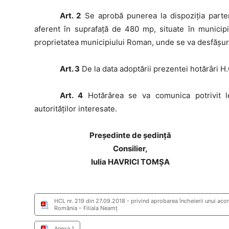
Art. 2
Se aprobă punerea la dispoziția parten
aferent în suprafață de 480 mp, situate în municipi
proprietatea municipiului Roman, unde se va desfășura a
Art. 3
De la data adoptării prezentei hotărâri H.
Art. 4
Hotărârea se va comunica potrivit leg
autorităţilor interesate.
Preşedinte de şedinţă
Consilier,
Iulia HAVRICI TOMȘA
HCL nr. 219 din 27.09.2018 - privind aprobarea încheierii unui acor
România – Filiala Neamț
Anexa 1