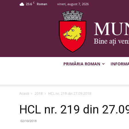
C
23.6
vineri, august 7, 2026
Roman
PRIMĂRIA ROMAN
INFORMAȚ
Acasă
2018
HCL nr. 219 din 27.09.2018
HCL nr. 219 din 27.0
02/10/2018