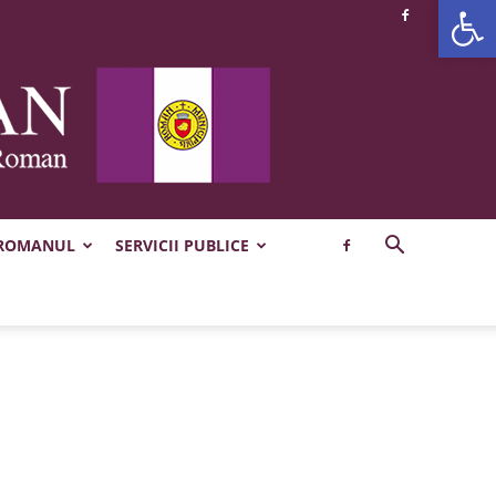
Deschide b
 ROMANUL
SERVICII PUBLICE