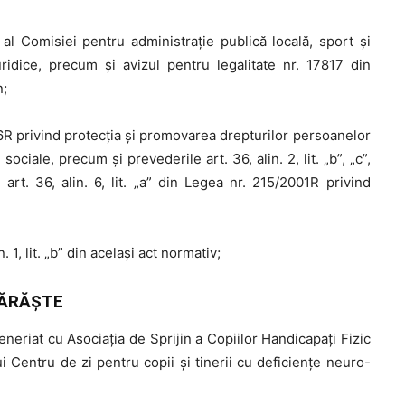
 al Comisiei pentru administrație publică locală, sport și
ridice, precum şi avizul pentru legalitate nr. 17817 din
n;
R privind protecţia şi promovarea drepturilor persoanelor
ociale, precum și prevederile art. 36, alin. 2, lit. „b”, „c”,
le art. 36, alin. 6, lit. „a” din Legea nr. 215/2001R privind
in. 1, lit. „b” din acelaşi act normativ;
ĂRĂŞTE
eriat cu Asociația de Sprijin a Copiilor Handicapați Fizic
ui Centru de zi pentru copii și tinerii cu deficiențe neuro-