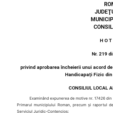
RO
JUDEŢ
MUNICI
CONSIL
H O T
Nr. 219 d
privind aprobarea încheierii unui acord de
Handicapați Fizic di
CONSILIUL LOCAL A
Examinând
expunerea de motive nr. 17426 din 
Primarul municipiului Roman, precum şi raportul de 
Serviciul Juridic-Contencios;