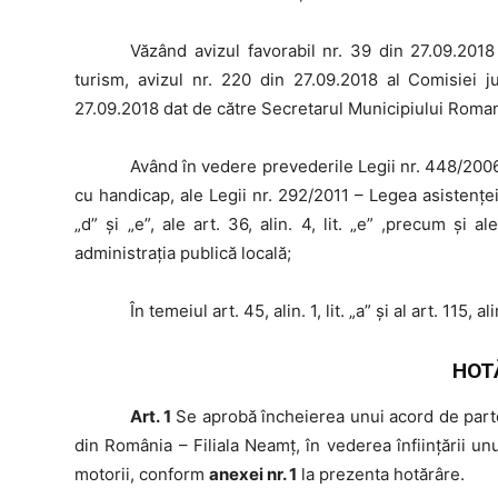
Văzând
avizul favorabil nr. 39 din 27.09.2018
turism, avizul nr. 220 din 27.09.2018 al Comisiei ju
27.09.2018 dat de către Secretarul Municipiului Roma
Având
în vedere prevederile Legii nr. 448/2006
cu handicap, ale Legii nr. 292/2011 – Legea asistenței s
„d” și „e”, ale art. 36, alin. 4, lit. „e” ,precum şi a
administraţia publică locală;
În
temeiul art. 45, alin. 1, lit. „a” şi al art. 115, al
HOT
Art. 1
Se aprobă încheierea unui acord de parten
din România – Filiala Neamț, în vederea înființării un
motorii, conform
anexei nr. 1
la prezenta hotărâre.