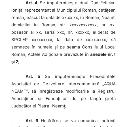
Art. 4
Se împuterniceşte dnul Dan-Felician
Ioniță, reprezentant al Municipiului Roman, cetăţean
român, născut la data de xx.xx.xx, în Roman, Neamţ,
domiciliat în Roman, str. xxxxxxxxxxxx, nr. xx,
posesor al xx, seria xxx, nr. xxxxxx, eliberat de
SPCLEP xxxxxxxxx, la data de xx.xx.xxxx, să
semneze în numele şi pe seama Consiliului Local
Roman, Actele Adiţionale prevăzute în
anexele nr. 1
şi 2
;
Art. 5
Se împuterniceşte Preşedintele
Asociaţiei de Dezvoltare Intercomunitară „AQUA
NEAMŢ”, să înregistreze modificările la Registrul
Asociaţiilor şi Fundaţiilor de pe lângă grefa
Judecătoriei Piatra- Neamţ;
Art. 6
Hotărârea se va comunica, potrivit