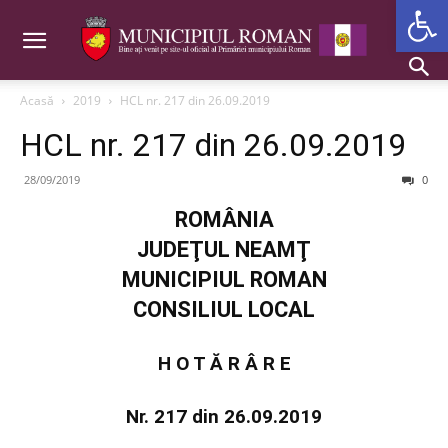
Deschide b
Acasă
2019
HCL nr. 217 din 26.09.2019
HCL nr. 217 din 26.09.2019
28/09/2019
0
ROMÂNIA
JUDEŢUL NEAMŢ
MUNICIPIUL ROMAN
CONSILIUL LOCAL
H O T Ă R Â R E
Nr. 217 din 26.09.2019