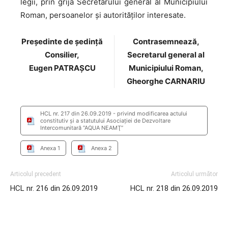
legii, prin grija Secretarului general al Municipiului
Roman, persoanelor şi autorităţilor interesate.
Preşedinte de şedinţă
Contrasemnează,
Consilier,
Secretarul general al
Eugen PATRAȘCU
Municipiului Roman,
Gheorghe CARNARIU
HCL nr. 217 din 26.09.2019 - privind modificarea actului
constitutiv şi a statutului Asociaţiei de Dezvoltare
Intercomunitară ”AQUA NEAMŢ”
Anexa 1
Anexa 2
Articolul precedent
Articolul următor
HCL nr. 216 din 26.09.2019
HCL nr. 218 din 26.09.2019