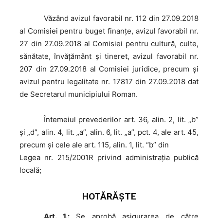
Văzând
avizul favorabil nr. 112 din 27.09.2018
al Comisiei pentru buget finanţe, avizul favorabil nr.
27 din 27.09.2018 al Comisiei pentru cultură, culte,
sănătate, învăţământ şi tineret, avizul favorabil nr.
207 din 27.09.2018 al Comisiei juridice, precum şi
avizul pentru legalitate nr. 17817 din 27.09.2018 dat
de Secretarul municipiului Roman.
În
temeiul prevederilor art. 36, alin. 2, lit. „b”
și „d”, alin. 4, lit. „a”, alin. 6, lit. „a”, pct. 4, ale art. 45,
precum şi cele ale art. 115, alin. 1, lit. “b” din
Legea nr. 215/2001R privind administraţia publică
locală;
HOTĂRĂŞTE
Art. 1.:
Se aprobă asigurarea de către