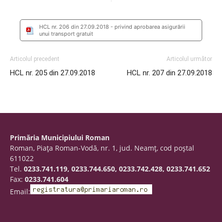
HCL nr. 206 din 27.09.2018 - privind aprobarea asigurării
unui transport gratuit
Articolul precedent
Articolul următor
HCL nr. 205 din 27.09.2018
HCL nr. 207 din 27.09.2018
Primăria Municipiului Roman
Roman, Piaţa Roman-Vodă, nr. 1, jud. Neamţ, cod poştal
611022
Tel.
0233.741.119, 0233.744.650, 0233.742.428, 0233.741.652
Fax:
0233.741.604
Email: