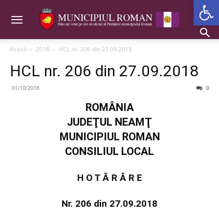
Deschide b
Acasă
2018
HCL nr. 206 din 27.09.2018
HCL nr. 206 din 27.09.2018
01/10/2018
0
ROMÂNIA
JUDEŢUL NEAMŢ
MUNICIPIUL ROMAN
CONSILIUL LOCAL
H O T Ă R Â R E
Nr. 206 din 27.09.2018