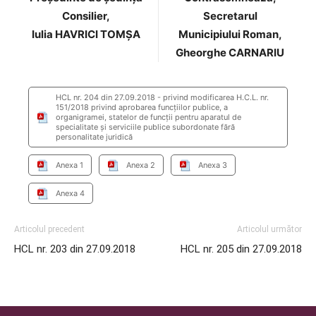
Consilier,
Secretarul
Iulia HAVRICI TOMȘA
Municipiului Roman,
Gheorghe CARNARIU
HCL nr. 204 din 27.09.2018 - privind modificarea H.C.L. nr.
151/2018 privind aprobarea funcţiilor publice, a
organigramei, statelor de funcţii pentru aparatul de
specialitate şi serviciile publice subordonate fără
personalitate juridică
Anexa 1
Anexa 2
Anexa 3
Anexa 4
Articolul precedent
Articolul următor
HCL nr. 203 din 27.09.2018
HCL nr. 205 din 27.09.2018