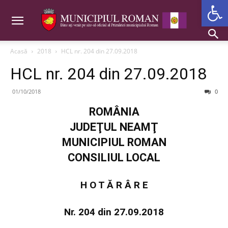
Deschide b
Acasă
2018
HCL nr. 204 din 27.09.2018
HCL nr. 204 din 27.09.2018
01/10/2018
0
ROMÂNIA
JUDEŢUL NEAMŢ
MUNICIPIUL ROMAN
CONSILIUL LOCAL
H O T Ă R Â R E
Nr. 204 din 27.09.2018