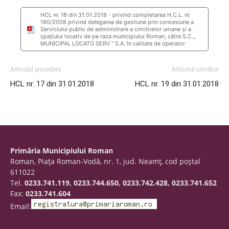
HCL nr. 18 din 31.01.2018 - privind completarea H.C.L. nr.
190/2008 privind delegarea de gestiune prin concesiune a
Serviciului public de administrare a cimitirelor umane şi a
spaţiului locativ de pe raza municipiului Roman, către S.C.„
MUNICIPAL LOCATO SERV “ S.A. în calitate de operator
Articolul precedent
Articolul următor
HCL nr. 17 din 31.01.2018
HCL nr. 19 din 31.01.2018
Primăria Municipiului Roman
Roman, Piaţa Roman-Vodă, nr. 1, jud. Neamţ, cod poştal
611022
Tel.
0233.741.119, 0233.744.650, 0233.742.428, 0233.741.652
Fax:
0233.741.604
Email: