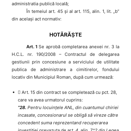
administratia publică locală;
În
temeiul art. 45 şi al art. 115, alin. 1, lit. „b”
din acelaşi act normativ:
HOTĂRĂŞTE
Art. 1
Se aprobă completarea anexei nr. 3 la
H.C.L. nr. 190/2008 – Contractul de delegarea
gestiunii prin concesiune a serviciului de utilitate
publica de administrare a cimitirelor, fondului
locativ din Municipiul Roman, după cum urmează:
 Art. 15 din contract se completează cu pct. 28,
care va avea urmatorul cuprins:
”28.
Pentru locuințele ANL, din cuantumul chiriei
incasate, concesionarul se obligă să vireze către
concedent suma reprezentand recuperarea
investiției prevazuta de art. 4, alin. 7^2 din Legea