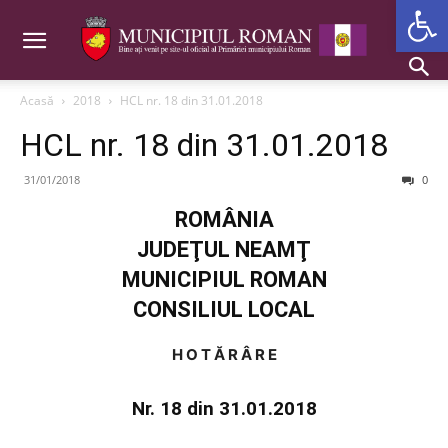
Deschide b
Acasă
2018
HCL nr. 18 din 31.01.2018
HCL nr. 18 din 31.01.2018
31/01/2018
0
ROMÂNIA
JUDEŢUL NEAMŢ
MUNICIPIUL ROMAN
CONSILIUL LOCAL
H O T Ă R Â R E
Nr. 18 din 31.01.2018