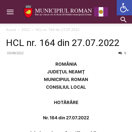
Deschide b
Acasă
2022
HCL nr. 164 din 27.07.2022
HCL nr. 164 din 27.07.2022
03/08/2022
0
ROMÂNIA
JUDEŢUL NEAMŢ
MUNICIPIUL ROMAN
CONSILIUL LOCAL
HOTĂRÂRE
Nr. 164 din 27.07.2022