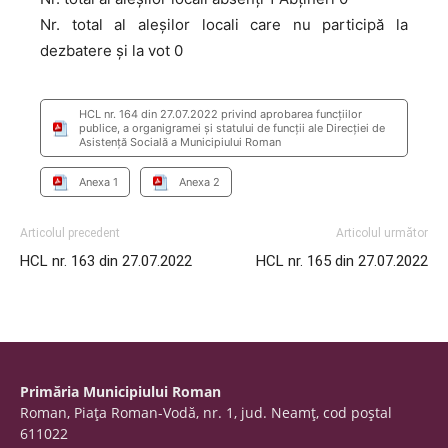
Nr. total al aleșilor locali care nu participă la
dezbatere și la vot 0
HCL nr. 164 din 27.07.2022 privind aprobarea funcțiilor
publice, a organigramei și statului de funcții ale Direcției de
Asistență Socială a Municipiului Roman
Anexa 1
Anexa 2
Articolul precedent
Articolul următor
HCL nr. 163 din 27.07.2022
HCL nr. 165 din 27.07.2022
Primăria Municipiului Roman
Roman, Piaţa Roman-Vodă, nr. 1, jud. Neamţ, cod poştal
611022