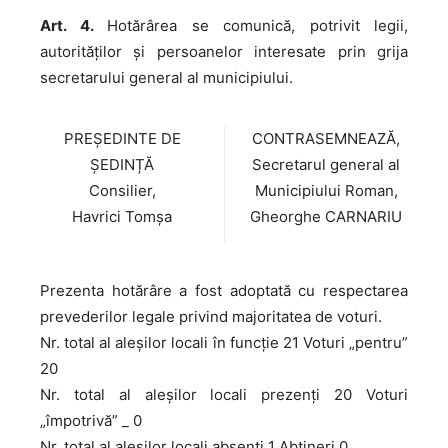
Art. 4.
Hotărârea se comunică, potrivit legii,
autorităţilor şi persoanelor interesate prin grija
secretarului general al municipiului.
PREȘEDINTE DE
CONTRASEMNEAZĂ,
ȘEDINȚĂ
Secretarul general al
Consilier,
Municipiului Roman,
Havrici Tomșa
Gheorghe CARNARIU
Prezenta hotărâre a fost adoptată cu respectarea
prevederilor legale privind majoritatea de voturi.
Nr. total al aleșilor locali în funcție 21 Voturi „pentru”
20
Nr. total al aleșilor locali prezenți 20 Voturi
„împotrivă” _ 0
Nr. total al aleșilor locali absenți 1 Abțineri 0