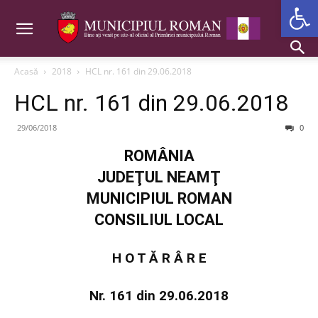
Deschide b
Acasă
2018
HCL nr. 161 din 29.06.2018
HCL nr. 161 din 29.06.2018
29/06/2018
0
ROMÂNIA
JUDEŢUL NEAMŢ
MUNICIPIUL ROMAN
CONSILIUL LOCAL
H O T Ă R Â R E
Nr. 161 din 29.06.2018