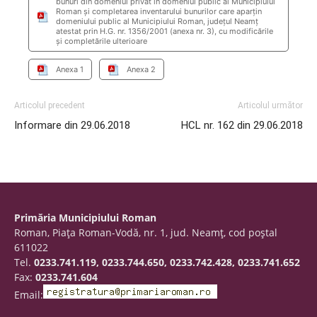
bunuri din domeniul privat în domeniul public al Municipiului
Roman şi completarea inventarului bunurilor care aparţin
domeniului public al Municipiului Roman, judeţul Neamţ
atestat prin H.G. nr. 1356/2001 (anexa nr. 3), cu modificările
şi completările ulterioare
Anexa 1
Anexa 2
Articolul precedent
Articolul următor
Informare din 29.06.2018
HCL nr. 162 din 29.06.2018
Primăria Municipiului Roman
Roman, Piaţa Roman-Vodă, nr. 1, jud. Neamţ, cod poştal
611022
Tel.
0233.741.119, 0233.744.650, 0233.742.428, 0233.741.652
Fax:
0233.741.604
Email: