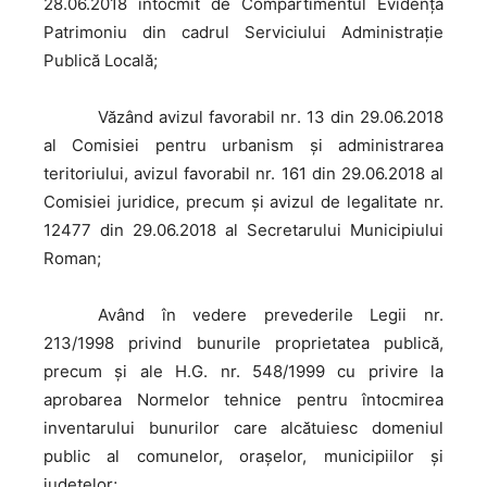
28.06.2018 întocmit de Compartimentul Evidenţă
Patrimoniu din cadrul Serviciului Administraţie
Publică Locală;
Văzând
avizul favorabil nr. 13 din 29.06.2018
al Comisiei pentru urbanism şi administrarea
teritoriului, avizul favorabil nr. 161 din 29.06.2018 al
Comisiei juridice, precum şi avizul de legalitate nr.
12477 din 29.06.2018 al Secretarului Municipiului
Roman;
Având
în vedere prevederile Legii nr.
213/1998 privind bunurile proprietatea publică,
precum şi ale H.G. nr. 548/1999 cu privire la
aprobarea Normelor tehnice pentru întocmirea
inventarului bunurilor care alcătuiesc domeniul
public al comunelor, oraşelor, municipiilor şi
judeţelor;