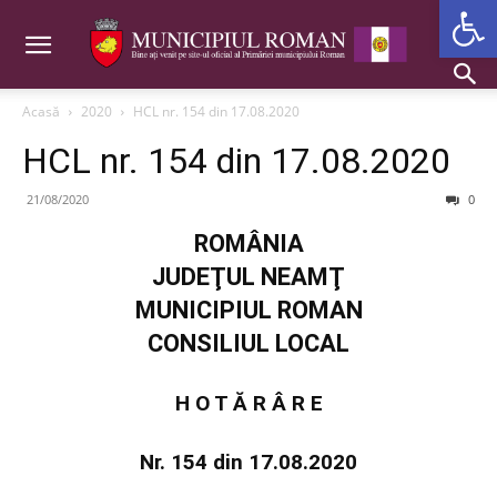
Deschide b
Acasă
2020
HCL nr. 154 din 17.08.2020
HCL nr. 154 din 17.08.2020
21/08/2020
0
ROMÂNIA
JUDEŢUL NEAMŢ
MUNICIPIUL ROMAN
CONSILIUL LOCAL
H O T Ă R Â R E
Nr. 154 din 17.08.2020