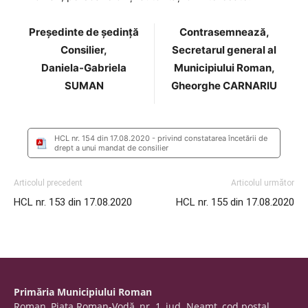
Preşedinte de şedinţă
Contrasemnează,
Consilier,
Secretarul general al
Daniela-Gabriela
Municipiului Roman,
SUMAN
Gheorghe CARNARIU
HCL nr. 154 din 17.08.2020 - privind constatarea încetării de
drept a unui mandat de consilier
Articolul precedent
Articolul următor
HCL nr. 153 din 17.08.2020
HCL nr. 155 din 17.08.2020
Primăria Municipiului Roman
Roman, Piaţa Roman-Vodă, nr. 1, jud. Neamţ, cod poştal