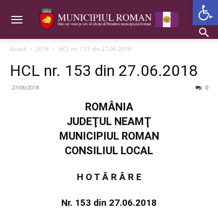
Deschide b
Acasă
2018
HCL nr. 153 din 27.06.2018
HCL nr. 153 din 27.06.2018
27/06/2018
0
ROMÂNIA
JUDEŢUL NEAMŢ
MUNICIPIUL ROMAN
CONSILIUL LOCAL
H O T Ă R Â R E
Nr. 153 din 27.06.2018