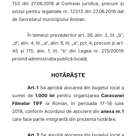
153 din 27.06.2018 al Comisiei juridice, precum şi
avizul pentru legalitate nr. 12313 din 27.06.2018 dat
de Secretarul municipiului Roman.
În
temeiul prevederilor art. 36, alin. 2, lit. „b”,
„d”, alin. 4, lit. „a”, alin. 6, lit. „a”, pct. 4, precum şi art.
45 şi 115, alin. 1, lit. “b” din Legea nr. 215/2001R
privind administraţia publică locală;
HOTĂRĂŞTE
Art. 1
Se aprobă alocarea din bugetul local a
sumei de
1.000 lei
pentru organizarea
Caravanei
Filmelor TIFF
la Roman, în perioada 17-18 iulie
2018, conform Acordului de asociere din
anexa nr. 1
care face parte integrantă din prezenta hotărâre.
Art. 2
Se aprobă alocarea din bugetul local a