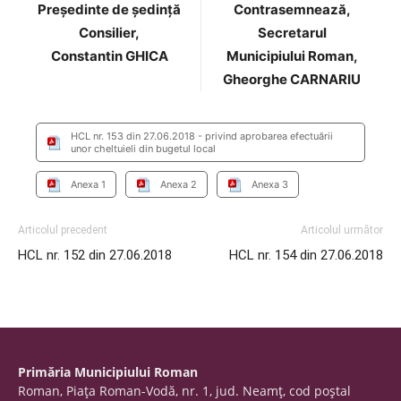
Preşedinte de şedinţă
Contrasemnează,
Consilier,
Secretarul
Constantin GHICA
Municipiului Roman,
Gheorghe CARNARIU
HCL nr. 153 din 27.06.2018 - privind aprobarea efectuării
unor cheltuieli din bugetul local
Anexa 1
Anexa 2
Anexa 3
Articolul precedent
Articolul următor
HCL nr. 152 din 27.06.2018
HCL nr. 154 din 27.06.2018
Primăria Municipiului Roman
Roman, Piaţa Roman-Vodă, nr. 1, jud. Neamţ, cod poştal