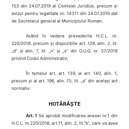
153 din 24.07.2019 al Comisiei Juridice, precum şi
avizul pentru legalitate nr. 14311 din 24.07.2019 dat
de Secretarul general al Municipiului Roman;
Având
în vedere prevederile H.C.L. nr.
220/2018, precum și dispozițiile art. 129, alin. 2, lit.
„d” și alin. 7, lit. „n” și „s” din O.U.G. nr. 57/2019
privind Codul Administrativ;
În
temeiul art. art. 139, al art. 140, alin. 1,
precum şi al art. 196, alin. (1), lit. „a” din acelaşi act
normativ:
HOTĂRĂŞTE
Art. 1
Se aprobă modificarea anexei nr.1 din
H.C.L. nr.220/2018, art.11, alin. 2, lit.”b”, care va avea