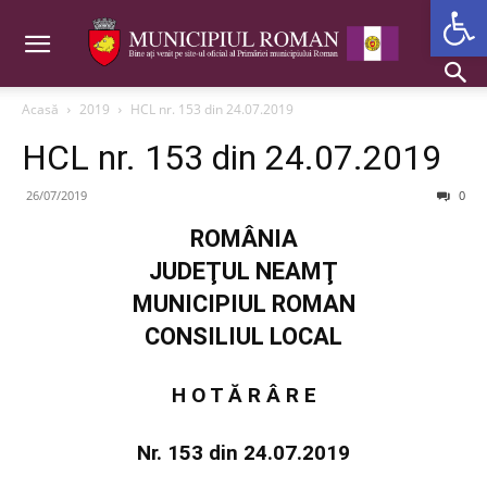
Deschide b
Acasă
2019
HCL nr. 153 din 24.07.2019
HCL nr. 153 din 24.07.2019
26/07/2019
0
ROMÂNIA
JUDEŢUL NEAMŢ
MUNICIPIUL ROMAN
CONSILIUL LOCAL
H O T Ă R Â R E
Nr. 153 din 24.07.2019