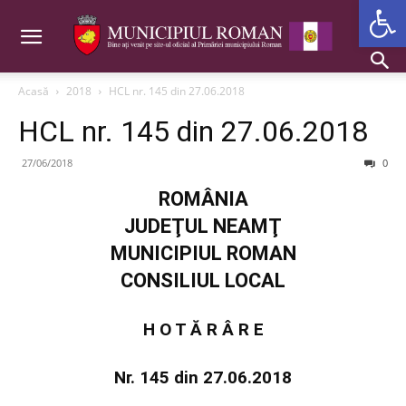
Deschide b
Acasă
2018
HCL nr. 145 din 27.06.2018
HCL nr. 145 din 27.06.2018
27/06/2018
0
ROMÂNIA
JUDEŢUL NEAMŢ
MUNICIPIUL ROMAN
CONSILIUL LOCAL
H O T Ă R Â R E
Nr. 145 din 27.06.2018