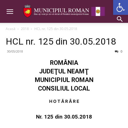
Deschide b
Acasă
2018
HCL nr. 125 din 30.05.2018
HCL nr. 125 din 30.05.2018
30/05/2018
0
ROMÂNIA
JUDEŢUL NEAMŢ
MUNICIPIUL ROMAN
CONSILIUL LOCAL
H O T Ă R Â R E
Nr. 125 din 30.05.2018