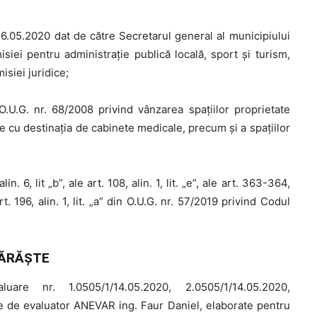
26.05.2020 dat de către Secretarul general al municipiului
siei pentru administraţie publică locală, sport şi turism,
isiei juridice;
.U.G. nr. 68/2008 privind vânzarea spaţiilor proprietate
iale cu destinaţia de cabinete medicale, precum şi a spaţiilor
alin. 6, lit „b”, ale art. 108, alin. 1, lit. „e”, ale art. 363-364,
rt. 196, alin. 1, lit. „a” din O.U.G. nr. 57/2019 privind Codul
ĂRĂŞTE
e nr. 1.0505/1/14.05.2020, 2.0505/1/14.05.2020,
e de evaluator ANEVAR ing. Faur Daniel, elaborate pentru