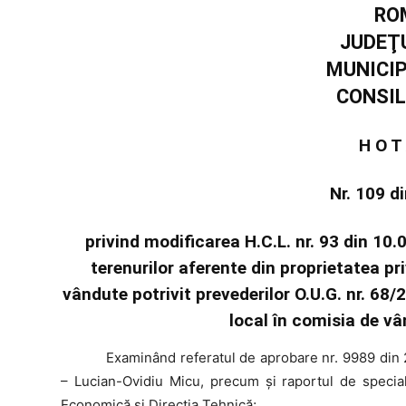
RO
JUDEŢ
MUNICI
CONSIL
H O T
Nr. 109 d
privind modificarea H.C.L. nr. 93 din 10.0
terenurilor aferente din proprietatea p
vândute potrivit prevederilor O.U.G. nr. 68
local în comisia de vâ
Examinând
referatul de aprobare nr. 9989 din 
– Lucian-Ovidiu Micu, precum şi raportul de special
Economică și Direcţia Tehnică;