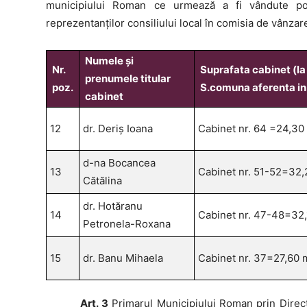
municipiului Roman ce urmează a fi vândute pot
reprezentanţilor consiliului local în comisia de vânza
Numele şi
Nr.
Suprafata cabinet (l
prenumele titular
poz.
S.comuna aferenta in 
cabinet
12
dr. Deriș Ioana
Cabinet nr. 64 =24,30
d-na Bocancea
13
Cabinet nr. 51-52=32
Cătălina
dr. Hotăranu
14
Cabinet nr. 47-48=32
Petronela-Roxana
15
dr. Banu Mihaela
Cabinet nr. 37=27,60
Art. 3
Primarul Municipiului Roman prin Direcţ