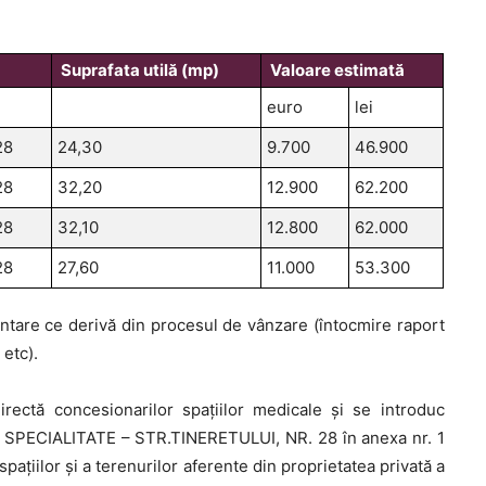
Suprafata utilă (mp)
Valoare estimată
euro
lei
28
24,30
9.700
46.900
28
32,20
12.900
62.200
28
32,10
12.800
62.000
28
27,60
11.000
53.300
entare ce derivă din procesul de vânzare (întocmire raport
 etc).
ectă concesionarilor spațiilor medicale și se introduc
DE SPECIALITATE – STR.TINERETULUI, NR. 28 în anexa nr. 1
spaţiilor şi a terenurilor aferente din proprietatea privată a