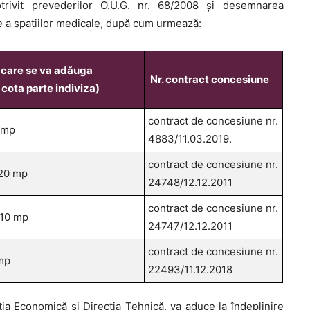
rivit prevederilor O.U.G. nr. 68/2008 şi desemnarea
re a spaţiilor medicale, după cum urmează:
a care se va adăuga
Nr. contract concesiune
cota parte indiviza)
contract de concesiune nr.
 mp
4883/11.03.2019.
contract de concesiune nr.
,20 mp
24748/12.12.2011
contract de concesiune nr.
,10 mp
24747/12.12.2011
contract de concesiune nr.
 mp
22493/11.12.2018
ia Economică și Direcția Tehnică, va aduce la îndeplinire