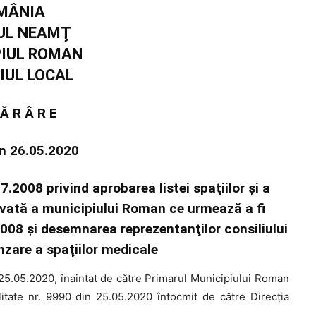
MÂNIA
UL NEAMŢ
PIUL ROMAN
IUL LOCAL
 Ă R Â R E
in 26.05.2020
7.2008 privind aprobarea listei spaţiilor şi a
rivată a municipiului Roman ce urmează a fi
/2008 şi desemnarea reprezentanţilor consiliului
nzare a spaţiilor medicale
25.05.2020, înaintat de către Primarul Municipiului Roman
itate nr. 9990 din 25.05.2020 întocmit de către Direcția