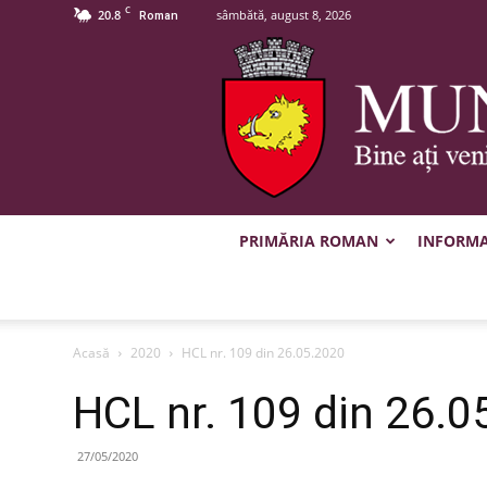
C
20.8
sâmbătă, august 8, 2026
Roman
PRIMĂRIA ROMAN
INFORMAȚ
Acasă
2020
HCL nr. 109 din 26.05.2020
HCL nr. 109 din 26.0
27/05/2020