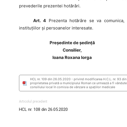
prevederile prezentei hotărâri.
Art. 4
Prezenta hotărâre se va comunica, pr
instituţiilor şi persoanelor interesate.
Preşedinte de şedinţă
Consilier,
Ioana Roxana Iorga
HCL nr. 109 din 26.05.2020 - privind modificarea H.C.L. nr. 93 din 1
proprietatea privată a municipiului Roman ce urmează a fi vândute
consiliului local în comisia de vânzare a spaţiilor medicale
Articolul precedent
HCL nr. 108 din 26.05.2020