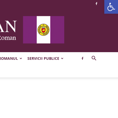
Deschide b
 ROMANUL
SERVICII PUBLICE