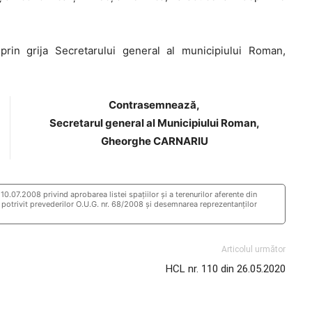
in grija Secretarului general al municipiului Roman,
Contrasemnează,
Secretarul general al Municipiului Roman,
Gheorghe CARNARIU
0.07.2008 privind aprobarea listei spaţiilor şi a terenurilor aferente din
 potrivit prevederilor O.U.G. nr. 68/2008 şi desemnarea reprezentanţilor
Articolul următor
HCL nr. 110 din 26.05.2020