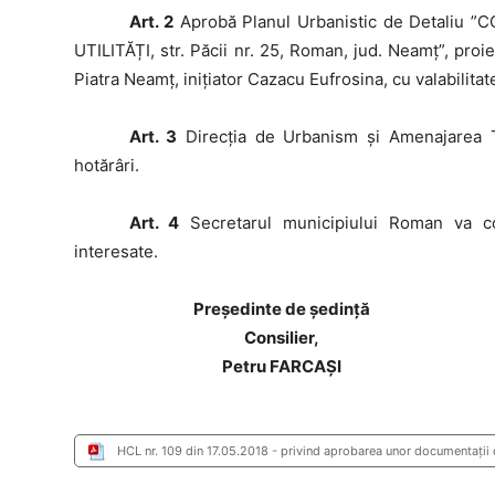
Art. 2
Aprobă Planul Urbanistic de Detaliu
UTILITĂȚI, str. Păcii nr. 25, Roman, jud. Neamț”, pr
Piatra Neamț, inițiator Cazacu Eufrosina, cu valabilitat
Art. 3
Direcția de Urbanism și Amenajarea Te
hotărâri.
Art. 4
Secretarul municipiului Roman va com
interesate.
Preşedinte de şedinţă
Consilier,
Petru FARCAȘI
HCL nr. 109 din 17.05.2018 - privind aprobarea unor documentaţii