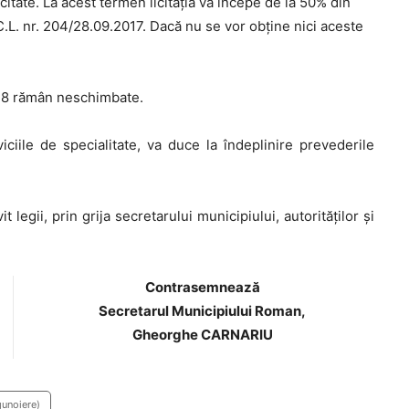
icitate. La acest termen licitaţia va începe de la 50% din
 H.C.L. nr. 204/28.09.2017. Dacă nu se vor obţine nici aceste
018 rămân neschimbate.
ciile de specialitate, va duce la îndeplinire prevederile
legii, prin grija secretarului municipiului, autorităţilor şi
Contrasemnează
Secretarul Municipiului Roman,
Gheorghe CARNARIU
gunoiere)