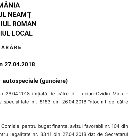
MÂNIA
UL NEAMŢ
PIUL ROMAN
IUL LOCAL
 Ă R Â R E
in 27.04.2018
r autospeciale (gunoiere)
 26.04.2018 iniţiată de către dl. Lucian-Ovidiu Micu –
 specialitate nr. 8183 din 26.04.2018 întocmit de către
l Comisiei pentru buget finanţe, avizul favorabil nr. 104 din
ntru legalitate nr. 8341 din 27.04.2018 dat de Secretarul