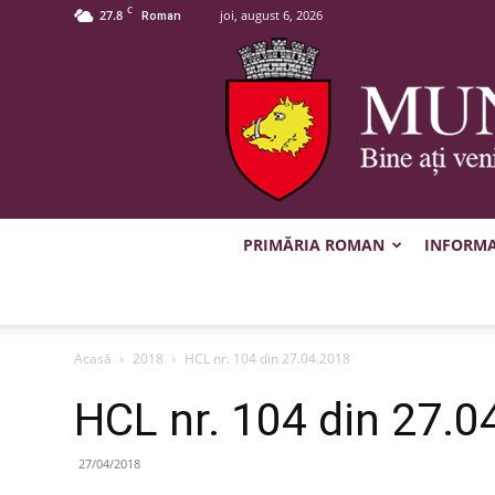
C
27.8
joi, august 6, 2026
Roman
PRIMĂRIA ROMAN
INFORMAȚ
Acasă
2018
HCL nr. 104 din 27.04.2018
HCL nr. 104 din 27.0
27/04/2018