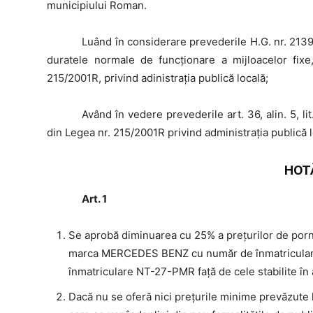
municipiului Roman.
Luând
în considerare prevederile H.G. nr. 2139
duratele normale de funcţionare a mijloacelor fixe,
215/2001R, privind adinistrația publică locală;
Având
în vedere prevederile art. 36, alin. 5, lit.
din Legea nr. 215/2001R privind administraţia publică l
HOT
Art. 1
Se aprobă diminuarea cu 25% a prețurilor de porni
marca MERCEDES BENZ cu număr de înmatricul
înmatriculare NT-27-PMR față de cele stabilite în ar
Dacă nu se oferă nici preţurile minime prevăzute la 