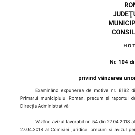
RO
JUDEŢ
MUNICI
CONSIL
H O T
Nr. 104 d
privind vânzarea uno
Examinând
expunerea de motive nr. 8182 din
Primarul municipiului Roman, precum şi raportul de
Direcția Administrativă;
Văzând
avizul favorabil nr. 54 din 27.04.2018 a
27.04.2018 al Comisiei juridice, precum şi avizul pe