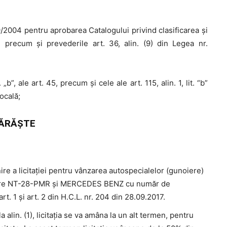
/2004 pentru aprobarea Catalogului privind clasificarea şi
 precum și prevederile art. 36, alin. (9) din Legea nr.
 „b”, ale art. 45, precum şi cele ale art. 115, alin. 1, lit. “b”
ocală;
ĂRĂŞTE
re a licitației pentru vânzarea autospecialelor (gunoiere)
are NT-28-PMR și MERCEDES BENZ cu număr de
t. 1 și art. 2 din H.C.L. nr. 204 din 28.09.2017.
alin. (1), licitaţia se va amâna la un alt termen, pentru