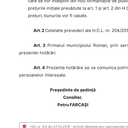
care se vor îndeplini din nou formalităţile de publ
preţurile iniţiale prevăzute la art. 1 și art. 2 din
preţuri, bunurile vor fi casate.
Art. 2
Celelalte prevederi ale H.C.L. nr. 204/2
Art. 3
Primarul municipiului Roman, prin servi
prezentei hotărâri.
Art. 4
Prezenta hotărâre se va comunica potrivit 
persoanelor interesate.
Preşedinte de şedinţă
Consilier,
Petru FARCAȘI
HCL nr. 104 din 27.04.2018 - privind vânzarea unor autospeciale (