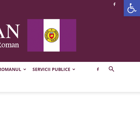
Deschide b
 ROMANUL
SERVICII PUBLICE