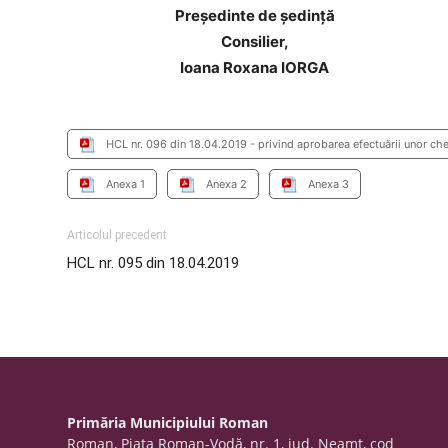
Preşedinte de şedinţă
Consilier,
Ioana Roxana IORGA
HCL nr. 096 din 18.04.2019 - privind aprobarea efectuării unor chel
Anexa 1
Anexa 2
Anexa 3
Articolul precedent
HCL nr. 095 din 18.04.2019
Primăria Municipiului Roman
Roman, Piaţa Roman-Vodă, nr. 1, jud. Neamţ, cod