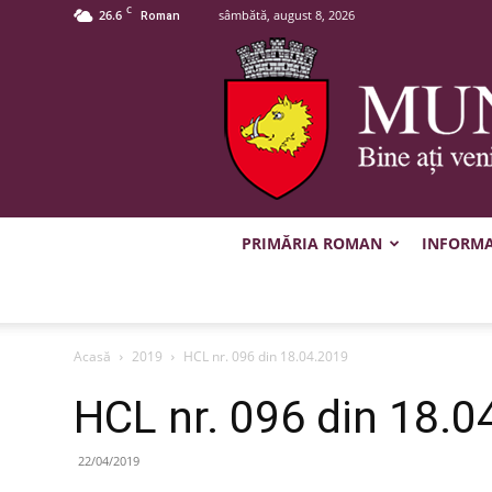
C
26.6
sâmbătă, august 8, 2026
Roman
PRIMĂRIA ROMAN
INFORMAȚ
Acasă
2019
HCL nr. 096 din 18.04.2019
HCL nr. 096 din 18.0
22/04/2019