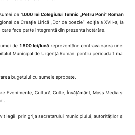
a sumei de
1.000 lei Colegiului Tehnic „Petru Poni” Roman
onal de Creație Lirică „Dor de poezie”, ediția a XVII-a, la
3
care face parte integrantă din prezenta hotărâre.
 sumei de
1.500 lei/lună
reprezentând contravaloarea unei
 Spitalul Municipal de Urgență Roman, pentru perioada 1 mai
carea bugetului cu sumele aprobate.
are Evenimente, Cultură, Culte, Învățământ, Mass Media și
ri.
legii, prin grija secretarului municipiului, autorităţilor şi