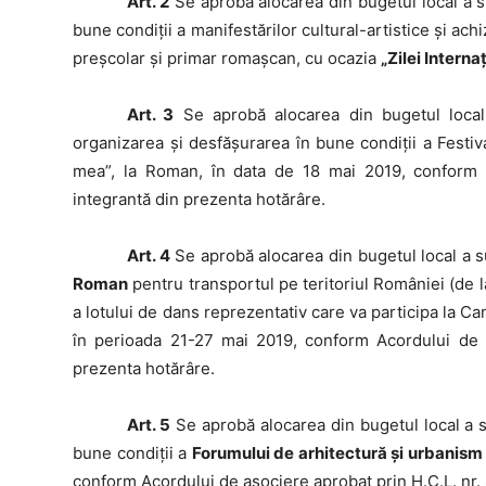
Art. 2
Se aprobă alocarea din bugetul local a
bune condiții a manifestărilor cultural-artistice și ac
preșcolar și primar romașcan, cu ocazia
„Zilei Interna
Art. 3
Se aprobă alocarea din bugetul loc
organizarea și desfășurarea în bune condiții a Festi
mea”, la Roman, în data de 18 mai 2019, conform
integrantă din prezenta hotărâre.
Art. 4
Se aprobă alocarea din bugetul local a
Roman
pentru transportul pe teritoriul României (de la
a lotului de dans reprezentativ care va participa la 
în perioada 21-27 mai 2019, conform Acordului de
prezenta hotărâre.
Art. 5
Se aprobă alocarea din bugetul local a
bune condiții a
Forumului de arhitectură şi urban
conform Acordului de asociere aprobat prin H.C.L. nr. 