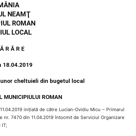
MÂNIA
UL NEAMŢ
PIUL ROMAN
IUL LOCAL
 Ă R Â R E
in 18.04.2019
unor cheltuieli din bugetul local
L MUNICIPIULUI ROMAN
1.04.2019 iniţiată de către Lucian-Ovidiu Micu – Primarul
e nr. 7470 din 11.04.2019 întocmit de Serviciul Organizare
 IT;