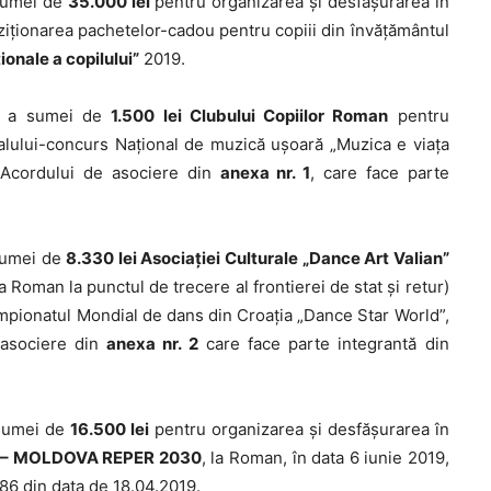
 sumei de
35.000 lei
pentru organizarea și desfășurarea în
hiziționarea pachetelor-cadou pentru copiii din învățământul
ționale a copilului”
2019.
al a sumei de
1.500 lei Clubului Copiilor Roman
pentru
valului-concurs Național de muzică ușoară „Muzica e viața
 Acordului de asociere din
anexa nr. 1
, care face parte
 sumei de
8.330 lei Asociației Culturale „Dance Art Valian”
 Roman la punctul de trecere al frontierei de stat și retur)
Campionatul Mondial de dans din Croația „Dance Star World”,
 asociere din
anexa nr. 2
care face parte integrantă din
 sumei de
16.500 lei
pentru organizarea și desfășurarea în
ism – MOLDOVA REPER 2030
, la Roman, în data 6 iunie 2019,
86 din data de 18.04.2019.