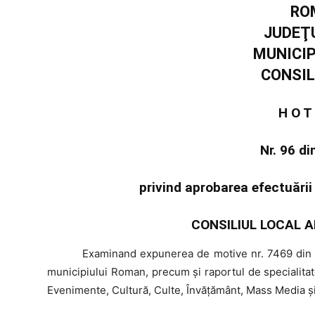
RO
JUDEŢ
MUNICI
CONSIL
H O T
Nr. 96 d
privind aprobarea efectuării 
CONSILIUL LOCAL A
Examinand
expunerea de motive nr. 7469 din 1
municipiului Roman, precum şi raportul de specialitat
Evenimente, Cultură, Culte, Învățământ, Mass Media și