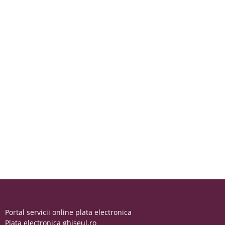
Portal servicii online plata electronica
Plata electronica ghiseul.ro