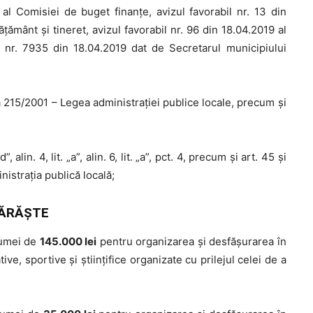
 al Comisiei de buget finanţe, avizul favorabil nr. 13 din
ăţământ şi tineret, avizul favorabil nr. 96 din 18.04.2019 al
e nr. 7935 din 18.04.2019 dat de Secretarul municipiului
 215/2001 – Legea administraţiei publice locale, precum și
, alin. 4, lit. „a”, alin. 6, lit. „a”, pct. 4, precum şi art. 45 şi
inistraţia publică locală;
ĂRĂŞTE
sumei de
145.000 lei
pentru organizarea și desfășurarea în
ive, sportive și științifice organizate cu prilejul celei de a