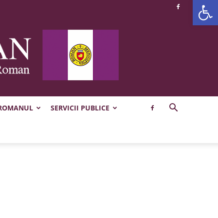
Deschide b
 ROMANUL
SERVICII PUBLICE