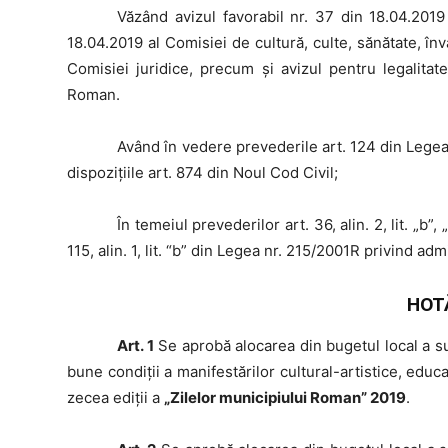
Văzând
avizul favorabil nr. 37 din 18.04.2019
18.04.2019 al Comisiei de cultură, culte, sănătate, înv
Comisiei juridice, precum şi avizul pentru legalitat
Roman.
Având
în vedere prevederile art. 124 din Legea
dispozițiile art. 874 din Noul Cod Civil;
În
temeiul prevederilor art. 36, alin. 2, lit. „b”, „d”
115, alin. 1, lit. “b” din Legea nr. 215/2001R privind adm
HOT
Art. 1
Se aprobă alocarea din bugetul local a 
bune condiții a manifestărilor cultural-artistice, educat
zecea ediții a
„Zilelor municipiului Roman” 2019
.