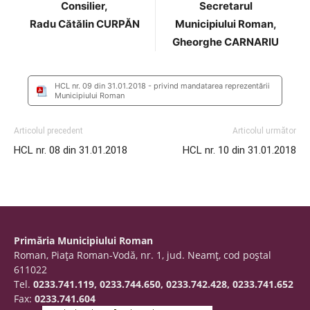
Consilier,
Secretarul
Radu Cătălin CURPĂN
Municipiului Roman,
Gheorghe CARNARIU
HCL nr. 09 din 31.01.2018 - privind mandatarea reprezentării
Municipiului Roman
Articolul precedent
Articolul următor
HCL nr. 08 din 31.01.2018
HCL nr. 10 din 31.01.2018
Primăria Municipiului Roman
Roman, Piaţa Roman-Vodă, nr. 1, jud. Neamţ, cod poştal
611022
Tel.
0233.741.119, 0233.744.650, 0233.742.428, 0233.741.652
Fax:
0233.741.604