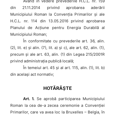
Având
în vedere prevederile H.C.L. nr. 159
din 21.11.2014 privind aprobarea aderării
Municipiului Roman la Convenția Primarilor și ale
H.C.L. nr. 114 din 13.05.2016 privind aprobarea
Planului de Acțiune pentru Energia Durabilă al
Municipiului Roman;
În
conformitate cu prevederile art. 36, alin.
(2), lit. e) și alin. (7), lit. a) și c), ale art. 62, alin. (1),
precum şi ale art. 63, alin. (1) din Legea 215/2001R
privind administraţia publică locală;
În
temeiul art. 45 şi al art. 115, alin. (1), lit. b)
din acelaşi act normativ;
HOTĂRĂŞTE
Art. 1.
Se aprobă participarea Municipiului
Roman la cea de-a zecea ceremonie a Convenției
Primarilor, care va avea loc la Bruxelles – Belgia, în