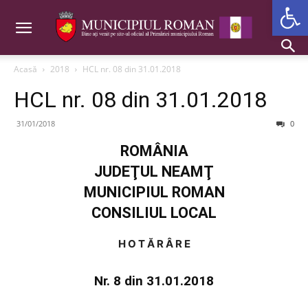
Deschide b
Acasă
2018
HCL nr. 08 din 31.01.2018
HCL nr. 08 din 31.01.2018
31/01/2018
0
ROMÂNIA
JUDEŢUL NEAMŢ
MUNICIPIUL ROMAN
CONSILIUL LOCAL
H O T Ă R Â R E
Nr. 8 din 31.01.2018