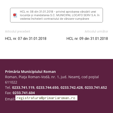
HCL nr. 08 din 31.01.2018 - privind aprobarea vânzării unei
locuințe și mandatarea S.C. MUNICIPAL LOCATO SERV S.A. în
vederea încheierii contractului de vânzare-cumpărare
Articolul precedent
Articolul următor
HCL nr. 07 din 31.01.2018
HCL nr. 09 din 31.01.2018
Primăria Municipiului Roman
Roman, Piaţa Roman-Vodă, nr. 1, jud. Neamţ, cod poştal
611022
Tel.
0233.741.119, 0233.744.650, 0233.742.428, 0233.741.652
Fax:
0233.741.604
Email: