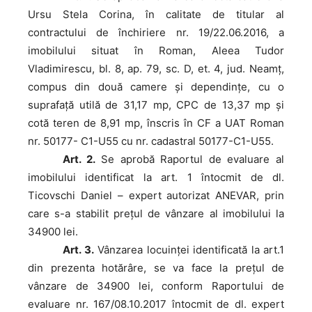
Ursu Stela Corina, în calitate de titular al
contractului de închiriere nr. 19/22.06.2016, a
imobilului situat în Roman, Aleea Tudor
Vladimirescu, bl. 8, ap. 79, sc. D, et. 4, jud. Neamț,
compus din două camere și dependințe, cu o
suprafață utilă de 31,17 mp, CPC de 13,37 mp și
cotă teren de 8,91 mp, înscris în CF a UAT Roman
nr. 50177- C1-U55 cu nr. cadastral 50177-C1-U55.
Art. 2.
Se aprobă Raportul de evaluare al
imobilului identificat la art. 1 întocmit de dl.
Ticovschi Daniel – expert autorizat ANEVAR, prin
care s-a stabilit prețul de vânzare al imobilului la
34900 lei.
Art. 3.
Vânzarea locuinţei identificată la art.1
din prezenta hotărâre, se va face la preţul de
vânzare de 34900 lei, conform Raportului de
evaluare nr. 167/08.10.2017 întocmit de dl. expert