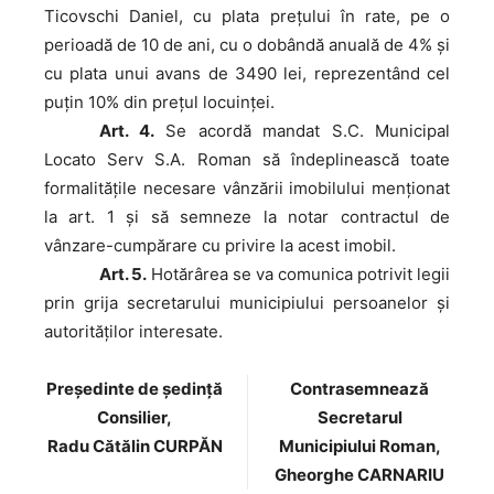
Ticovschi Daniel, cu plata preţului în rate, pe o
perioadă de 10 de ani, cu o dobândă anuală de 4% și
cu plata unui avans de 3490 lei, reprezentând cel
puţin 10% din prețul locuinței.
Art. 4.
Se acordă mandat S.C. Municipal
Locato Serv S.A. Roman să îndeplinească toate
formalitățile necesare vânzării imobilului menționat
la art. 1 și să semneze la notar contractul de
vânzare-cumpărare cu privire la acest imobil.
Art. 5.
Hotărârea se va comunica potrivit legii
prin grija secretarului municipiului persoanelor şi
autorităţilor interesate.
Preşedinte de şedinţă
Contrasemnează
Consilier,
Secretarul
Radu Cătălin CURPĂN
Municipiului Roman,
Gheorghe CARNARIU