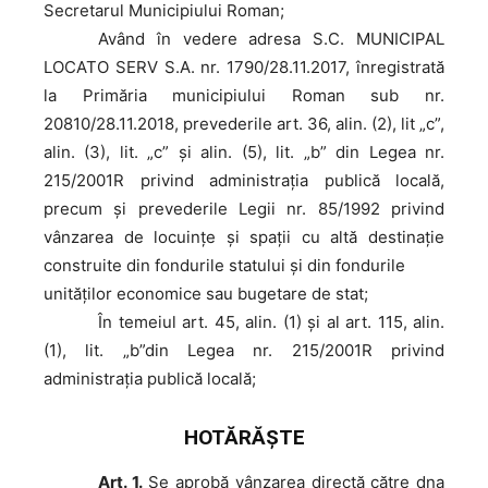
Secretarul Municipiului Roman;
Având
în vedere adresa S.C. MUNICIPAL
LOCATO SERV S.A. nr. 1790/28.11.2017, înregistrată
la Primăria municipiului Roman sub nr.
20810/28.11.2018, prevederile art. 36, alin. (2), lit „c”,
alin. (3), lit. „c” și alin. (5), lit. „b” din Legea nr.
215/2001R privind administrația publică locală,
precum și prevederile Legii nr. 85/1992 privind
vânzarea de locuinţe şi spaţii cu altă destinaţie
construite din fondurile statului şi din fondurile
unităţilor economice sau bugetare de stat;
În
temeiul art. 45, alin. (1) şi al art. 115, alin.
(1), lit. „b”din Legea nr. 215/2001R privind
administraţia publică locală;
HOTĂRĂŞTE
Art. 1.
Se aprobă vânzarea directă către dna