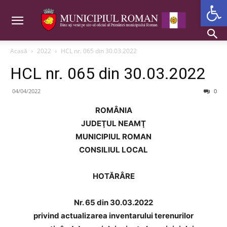
Deschide b
Acasă
2022
HCL nr. 065 din 30.03.2022
HCL nr. 065 din 30.03.2022
04/04/2022
0
ROMÂNIA
JUDEŢUL NEAMŢ
MUNICIPIUL ROMAN
CONSILIUL LOCAL
HOTĂRÂRE
Nr. 65 din 30.03.2022
privind actualizarea inventarului terenurilor