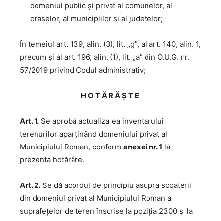
domeniul public și privat al comunelor, al
orașelor, al municipiilor și al județelor;
În temeiul art. 139, alin. (3), lit. „g”, al art. 140, alin. 1,
precum şi al art. 196, alin. (1), lit. „a” din O.U.G. nr.
57/2019 privind Codul administrativ;
H O T Ă R Ă Ş T E
Art. 1.
Se aprobă actualizarea inventarului
terenurilor aparținând domeniului privat al
Municipiului Roman, conform
anexei nr. 1
la
prezenta hotărâre.
Art. 2.
Se dă acordul de principiu asupra scoaterii
din domeniul privat al Municipiului Roman a
suprafețelor de teren înscrise la poziția 2300 și la