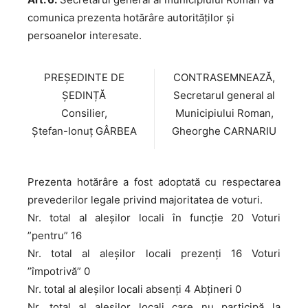
comunica prezenta hotărâre autorităţilor şi
persoanelor interesate.
PREȘEDINTE DE
CONTRASEMNEAZĂ,
ȘEDINȚĂ
Secretarul general al
Consilier,
Municipiului Roman,
Ștefan-Ionuț GÂRBEA
Gheorghe CARNARIU
Prezenta hotărâre a fost adoptată cu respectarea
prevederilor legale privind majoritatea de voturi.
Nr. total al aleșilor locali în funcție 20 Voturi
”pentru” 16
Nr. total al aleșilor locali prezenți 16 Voturi
”împotrivă” 0
Nr. total al aleșilor locali absenți 4 Abțineri 0
Nr. total al aleșilor locali care nu participă la