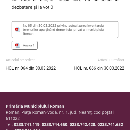
dezbatere și la vot 0
Nr. 65 din 30.03.2022 privind actualizarea inventarului
terenurilor aparținând domeniului privat al municipiului
Roman
Anexa 1
Articolul precedent
Articolul următor
HCL nr. 064 din 30.03.2022
HCL nr. 066 din 30.03.2022
Primăria Municipiului Roman
Roman, Piaţa Roman-Vodă, nr. 1, jud. Neamţ, cod poştal
611022
Tel.
0233.741.119, 0233.744.650, 0233.742.428, 0233.741.652