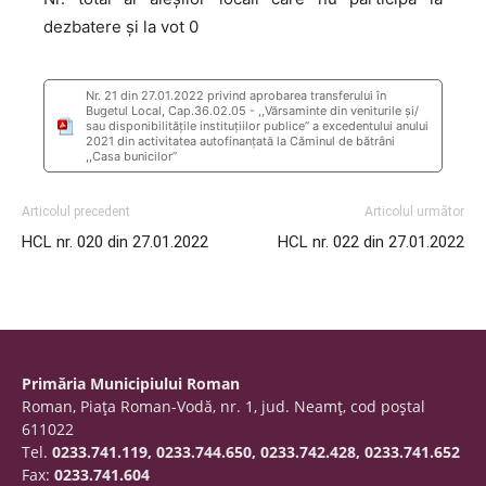
dezbatere și la vot 0
Nr. 21 din 27.01.2022 privind aprobarea transferului în
Bugetul Local, Cap.36.02.05 - ,,Vărsaminte din veniturile și/
sau disponibilitățile instituțiilor publice’’ a excedentului anului
2021 din activitatea autofinanțată la Căminul de bătrâni
,,Casa bunicilor’’
Articolul precedent
Articolul următor
HCL nr. 020 din 27.01.2022
HCL nr. 022 din 27.01.2022
Primăria Municipiului Roman
Roman, Piaţa Roman-Vodă, nr. 1, jud. Neamţ, cod poştal
611022
Tel.
0233.741.119, 0233.744.650, 0233.742.428, 0233.741.652
Fax:
0233.741.604