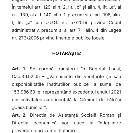
În temeiul art. 129, alin. 2, lit. „b” și alin. 4, lit. „a”, al
art. 139, al art. 140, alin. 1, precum şi al art. 196, alin.
l, lit. „a” din O.U.G. nr. 57/2019 privind Codul
administrativ, precum și al art. 71, alin. 4 din Legea
nr. 273/2006 privind finanțele publice locale.
HOTĂRĂŞTE:
Art. 1.
Se aprobă transferul în Bugetul Local,
Cap.36.02.05 – ,,Vărsaminte din veniturile și/ sau
disponibilitățile instituțiilor publice’’ a sumei de
153.986,63 lei reprezentând excedentul anului 2021
din activitatea autofinanțată la Căminul de bătrâni
,,Casa bunicilor’’.
Art. 2.
Direcția de Asistență Socială Roman și
Direcția economică vor duce la îndeplinire
prevederile prezentei hotărâri .