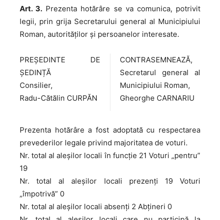
Art. 3.
Prezenta hotărâre se va comunica, potrivit
legii, prin grija Secretarului general al Municipiului
Roman, autorităţilor şi persoanelor interesate.
PREȘEDINTE DE
CONTRASEMNEAZĂ,
ȘEDINȚĂ
Secretarul general al
Consilier,
Municipiului Roman,
Radu-Cătălin CURPĂN
Gheorghe CARNARIU
Prezenta hotărâre a fost adoptată cu respectarea
prevederilor legale privind majoritatea de voturi.
Nr. total al aleșilor locali în funcție 21 Voturi „pentru”
19
Nr. total al aleșilor locali prezenți 19 Voturi
„împotrivă” 0
Nr. total al aleșilor locali absenți 2 Abțineri 0
Nr. total al aleșilor locali care nu participă la