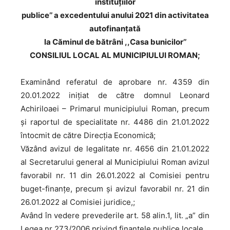
instituțiilor
publice’’ a excedentului anului 2021 din activitatea
autofinanțată
la Căminul de bătrâni ,,Casa bunicilor’’
CONSILIUL LOCAL AL MUNICIPIULUI ROMAN;
Examinând referatul de aprobare nr. 4359 din
20.01.2022 inițiat de către domnul Leonard
Achiriloaei – Primarul municipiului Roman, precum
și raportul de specialitate nr. 4486 din 21.01.2022
întocmit de către Direcţia Economică;
Văzând avizul de legalitate nr. 4656 din 21.01.2022
al Secretarului general al Municipiului Roman avizul
favorabil nr. 11 din 26.01.2022 al Comisiei pentru
buget-finanţe, precum şi avizul favorabil nr. 21 din
26.01.2022 al Comisiei juridice,;
Având în vedere prevederile art. 58 alin.1, lit. „a” din
Legea nr 273/2006 privind finanțele publice locale .