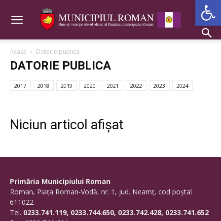
Deschide b
Acasă
Datorie publica
DATORIE PUBLICA
2017
2018
2019
2020
2021
2022
2023
2024
Niciun articol afișat
Primăria Municipiului Roman
Roman, Piaţa Roman-Vodă, nr. 1, jud. Neamţ, cod poştal
611022
Tel.
0233.741.119, 0233.744.650, 0233.742.428, 0233.741.652