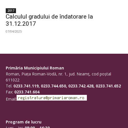
2017
Calculul gradului de îndatorare la
31.12.2017
07/04/2025
Primăria Municipiului Roman
Roman, Piaţa Roman-Vodă, nr. 1, jud. Neamţ, cod poştal
611022
Tel.
0233.741.119, 0233.744.650, 0233.742.428, 0233.741.652
Fax:
0233.741.604
Email:
Program de lucru
Luni – Joi:
08:00 – 16:30