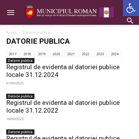
Deschide b
Acasă
Datorie publica
DATORIE PUBLICA
2017
2018
2019
2020
2021
2022
2023
2024
Datorie publica
Registrul de evidenta al datoriei publice
locale 31.12.2024
01/09/2025
Datorie publica
Registrul de evidenta al datoriei publice
locale 31.12.2022
16/06/2025
Datorie publica
Registrul de evidenta al datoriei publice