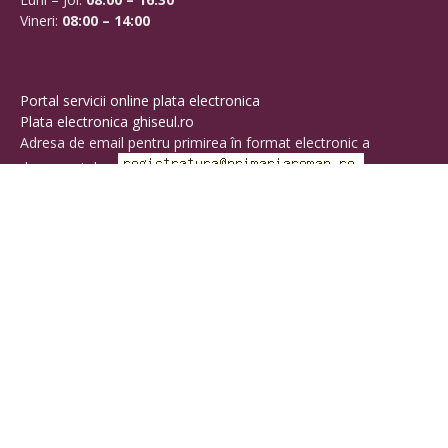
Vineri:
08:00 – 14:00
Portal servicii online plata electronica
Plata electronica ghiseul.ro
Adresa de email pentru primirea în format electronic a
documentelor:
Aplicația de sesizări „Pentru Roman”
Conectează-te cu noi