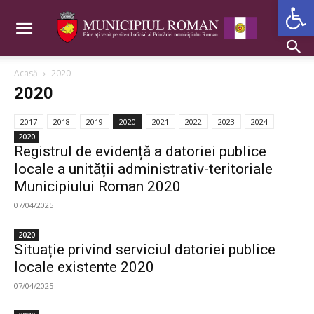
Deschide b
Acasă
2020
2020
2017
2018
2019
2020
2021
2022
2023
2024
2020
Registrul de evidență a datoriei publice
locale a unității administrativ-teritoriale
Municipiului Roman 2020
07/04/2025
2020
Situație privind serviciul datoriei publice
locale existente 2020
07/04/2025