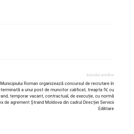
Articolul următor
 Municipiului Roman organizează concursul de recrutare în
terminată a unui post de muncitor calificat, treapta IV, cu
ștrand, temporar vacant, contractual, de execuție, cu normă
ex de agrement Ștrand Moldova din cadrul Direcției Servicii
Edilitare