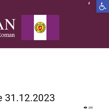
Deschide b
le 31.12.2023
268