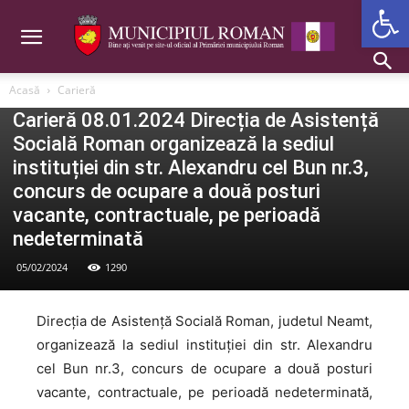
Deschide b
Acasă
Carieră
D. A. S.
Carieră 08.01.2024 Direcția de Asistență
Socială Roman organizează la sediul
instituției din str. Alexandru cel Bun nr.3,
concurs de ocupare a două posturi
vacante, contractuale, pe perioadă
nedeterminată
05/02/2024
1290
Direcția de Asistență Socială Roman, judetul Neamt,
organizează la sediul instituției din str. Alexandru
cel Bun nr.3, concurs de ocupare a două posturi
vacante, contractuale, pe perioadă nedeterminată,