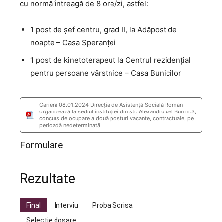
cu normă întreagă de 8 ore/zi, astfel:
1 post de șef centru, grad II, la Adăpost de
noapte – Casa Speranței
1 post de kinetoterapeut la Centrul rezidențial
pentru persoane vârstnice – Casa Bunicilor
Carieră 08.01.2024 Direcția de Asistență Socială Roman
organizează la sediul instituției din str. Alexandru cel Bun nr.3,
concurs de ocupare a două posturi vacante, contractuale, pe
perioadă nedeterminată
Formulare
Rezultate
Final
Interviu
Proba Scrisa
Selectie dosare