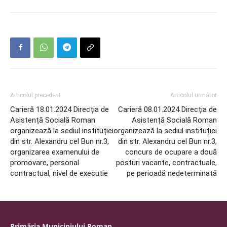
Articolul precedent
Articolul următor
Carieră 18.01.2024 Direcția de
Carieră 08.01.2024 Direcția de
Asistență Socială Roman
Asistență Socială Roman
organizează la sediul instituției
organizează la sediul instituției
din str. Alexandru cel Bun nr.3,
din str. Alexandru cel Bun nr.3,
organizarea examenului de
concurs de ocupare a două
promovare, personal
posturi vacante, contractuale,
contractual, nivel de executie
pe perioadă nedeterminată
Primăria Municipiului Roman