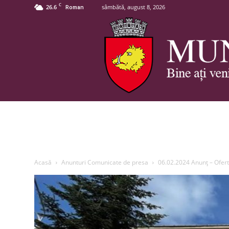
C
26.6
sâmbătă, august 8, 2026
Roman
Acasă
Anunturi Comunicate de presa
06.02.2024 Anunț – Ofert