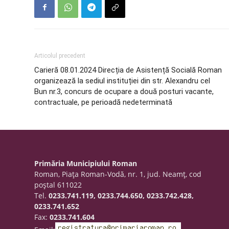
Articolul precedent
Carieră 08.01.2024 Direcția de Asistență Socială Roman
organizează la sediul instituției din str. Alexandru cel
Bun nr.3, concurs de ocupare a două posturi vacante,
contractuale, pe perioadă nedeterminată
Primăria Municipiului Roman
Roman, Piaţa Roman-Vodă, nr. 1, jud. Neamţ, cod
poştal 611022
Tel.
0233.741.119, 0233.744.650, 0233.742.428,
0233.741.652
Fax:
0233.741.604