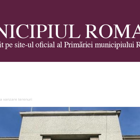
Municipiul
a vanzare terenuri
Roman