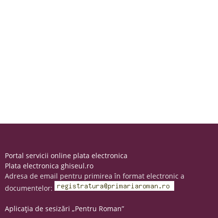
Portal servicii online plata electronica
Plata electronica ghiseul.ro
Adresa de email pentru primirea în format electronic a
documentelor:
Aplicația de sesizări „Pentru Roman”