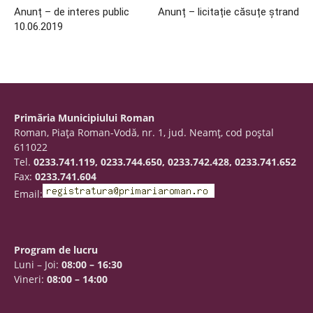
Anunț – de interes public
Anunț – licitație căsuțe ștrand
10.06.2019
Primăria Municipiului Roman
Roman, Piaţa Roman-Vodă, nr. 1, jud. Neamţ, cod poştal
611022
Tel.
0233.741.119, 0233.744.650, 0233.742.428, 0233.741.652
Fax:
0233.741.604
Email:
Program de lucru
Luni – Joi:
08:00 – 16:30
Vineri:
08:00 – 14:00