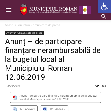
Deschide b
Acasă
Anunturi Comunicate de presa
Anunturi Comunicate de presa
Anunț – de participare
finanțare nerambursabilă de
la bugetul local al
Municipiului Roman
12.06.2019
12/06/2019
1836
Anunț - de participare finanțare nerambursabilă de la bugetul
local al Municipiului Roman 12.06.2019
123 Anexa 1
123 Anexa 2