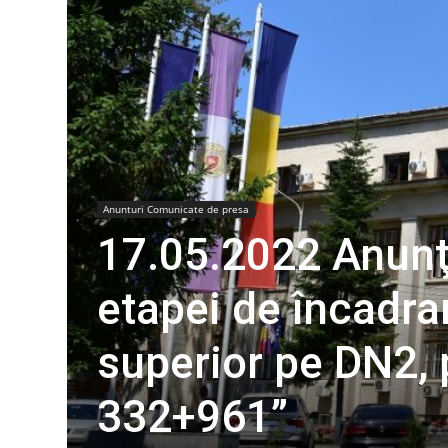
Anunturi Comunicate de presa
17.05.2022 Anunţ 
etapei de încadra
superior pe DN2,
332+961”