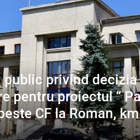
public privind decizia
re pentru proiectul “ P
 peste CF la Roman, km