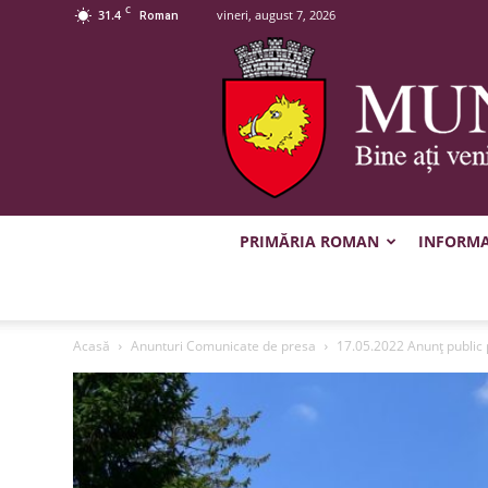
C
31.4
vineri, august 7, 2026
Roman
PRIMĂRIA ROMAN
INFORMAȚ
Acasă
Anunturi Comunicate de presa
17.05.2022 Anunţ public p