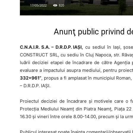
17/05/2022
820
Anunţ public privind d
C.N.A.I.R. S.A. – D.R.D.P. IAȘI,
cu sediul în Iași, șose
CONSTRUCT SRL, cu sediu în Cluj Napoca, str. Răvașul
luării deciziei etapei de încadrare de către Agenția
evaluare a impactului asupra mediului, pentru proiec
332+961”
, propus a fi amplasat în municipiul Roman, s
– D.R.D.P. IAȘI.
Proiectul deciziei de încadrare şi motivele care o f
Protecția Mediului Neamț din Piatra Neamț, Piața 22 D
16.30 şi vineri între orele 8.00-14.00, precum şi la u
Publicul interesat poate înainta comentarii/observaţii 