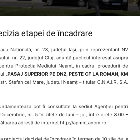
ecizia etapei de încadrare
aua Națională, nr. 23, județul Iași, prin reprezentant NV
ui, nr. 22, județul Cluj, anunță publicul interesat asupra
 pentru Protecția Mediului Neamț, în cadrul procedurii de
tul
„PASAJ SUPERIOR PE DN2, PESTE CF LA ROMAN, KM
tr. Ștefan cel Mare, județul Neamţ – titular C.N.A.I.R. S.A.
undamentează pot fi consultate la sediul Agenției pentri
ecembrie, nr. 5 în zilele de luni – joi, între orele 8.00 –
rmătoarea adresă de internet http://apmnt.anpm.ro.
la proiectul deciziei de încadrare în termen de 10 zile de la