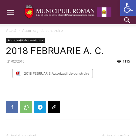
Deschide b
Acasă
Autorizații de construire
Autorizații de construire
2018 FEBRUARIE A. C.
21/02/2018
1115
2018 FEBRUARIE Autorizații de construire
Articolul precedent
Articolul următor